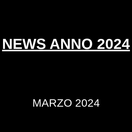
NEWS ANNO 2024
MARZO 2024