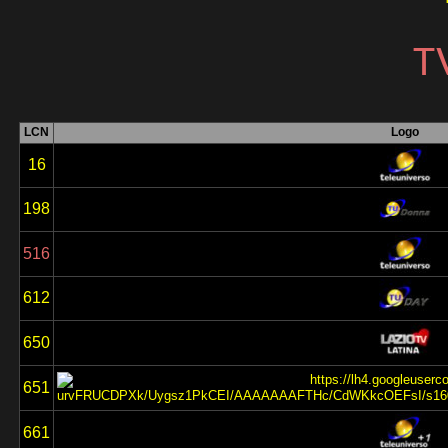
T
LCN
Logo
16
198
516
612
650
651
661