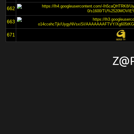
662
663
671
Z@P