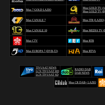
Mux GOLD TV (A
Mux 7 GOLD LAZIO
Mux GOLD TV (B
Mux CANALE 7
Mux ITR (LAZIO)
Mux CANALE 10
Mux MEDIA TV (
Mux CTV
Mux RTR
Mux EUROPA 7 (DVB-T2)
Mux RTVA
TIVUSAT NEWS
RADIO DAB
LCN TIVUSAT HD
DAB NEWS
LCN TIVUSAT SD
Mux CR DAB+ LAZIO