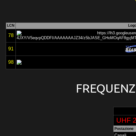
LCN
Log
78
91
98
FREQUENZE
UHF 2
Postazione
Casali