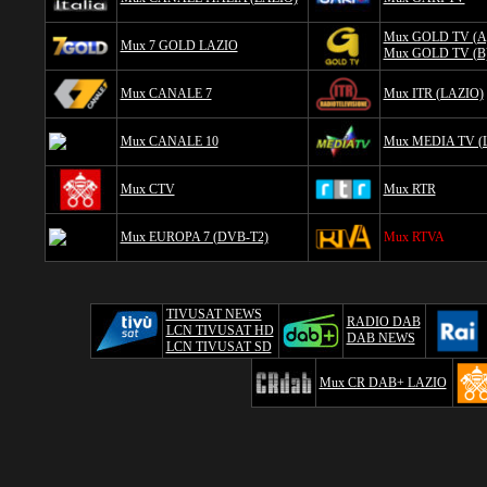
Mux GOLD TV (A
Mux 7 GOLD LAZIO
Mux GOLD TV (B
Mux CANALE 7
Mux ITR (LAZIO)
Mux CANALE 10
Mux MEDIA TV (
Mux CTV
Mux RTR
Mux EUROPA 7 (DVB-T2)
Mux RTVA
TIVUSAT NEWS
RADIO DAB
LCN TIVUSAT HD
DAB NEWS
LCN TIVUSAT SD
Mux CR DAB+ LAZIO