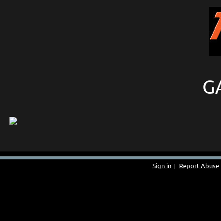
G
Sign in
Report Abuse
|