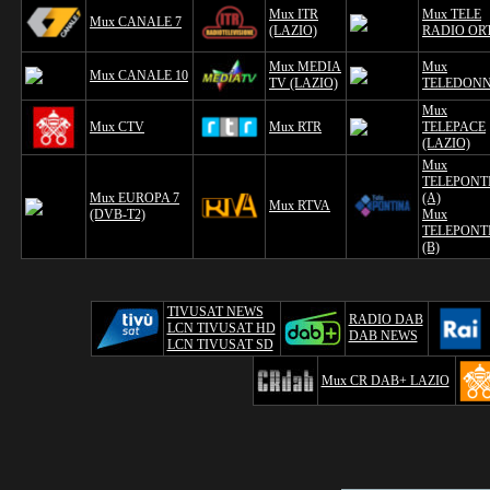
Mux ITR
Mux TELE
Mux CANALE 7
(LAZIO)
RADIO OR
Mux MEDIA
Mux
Mux CANALE 10
TV (LAZIO)
TELEDON
Mux
Mux CTV
Mux RTR
TELEPACE
(LAZIO)
Mux
TELEPONT
Mux EUROPA 7
(A)
Mux RTVA
(DVB-T2)
Mux
TELEPONT
(B)
TIVUSAT NEWS
RADIO DAB
LCN TIVUSAT HD
DAB NEWS
LCN TIVUSAT SD
Mux CR DAB+ LAZIO