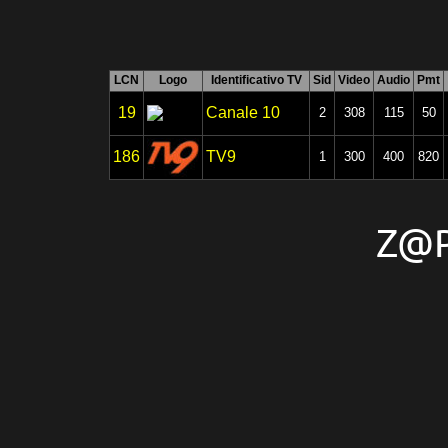
LCN
Logo
Identificativo TV
Sid
Video
Audio
Pmt
19
Canale 10
2
308
115
50
186
TV9
1
300
400
820
Z@P