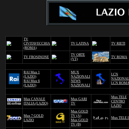
TV
CIVITAVECCHIA
TV LATINA
TV RIETI
(ROMA)
TV ORTE
TV FROSINONE
TV ROMA
(VT)
RAI Mux 1
MUX
LCN
(LAZIO)
NAZIONALI
NAZIONA
RAI Mux 6
NEWS
LCN ROM
(LAZIO)
NAZIONALI
Mux TELE
Mux CANALE
Mux GARI
CENTRO
ITALIA (LAZIO)
TV
LAZIO
Mux GOLD
Mux 7 GOLD
TV (A)
Mux TELE 
LAZIO
Mux GOLD
TV (B)