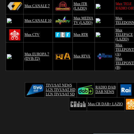
Mux ITR
Mux TELE
Mux CANALE 7
(LAZIO)
RADIO OR
Mux MEDIA
Mux
Mux CANALE 10
TV (LAZIO)
TELEDON
Mux
Mux CTV
Mux RTR
TELEPACE
(LAZIO)
Mux
TELEPONT
Mux EUROPA 7
(A)
Mux RTVA
(DVB-T2)
Mux
TELEPONT
(B)
TIVUSAT NEWS
RADIO DAB
LCN TIVUSAT HD
DAB NEWS
LCN TIVUSAT SD
Mux CR DAB+ LAZIO