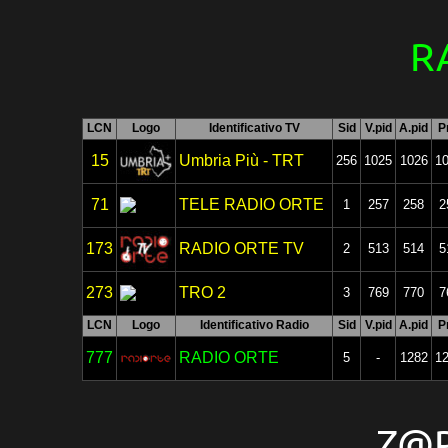
R
LCN
Logo
Identificativo TV
Sid
V.pid
A.pid
P
15
Umbria Più - TRT
256
1025
1026
1
71
TELE RADIO ORTE
1
257
258
2
173
RADIO ORTE TV
2
513
514
5
273
TRO 2
3
769
770
7
LCN
Logo
Identificativo Radio
Sid
V.pid
A.pid
P
777
RADIO ORTE
5
-
1282
1
Z@P