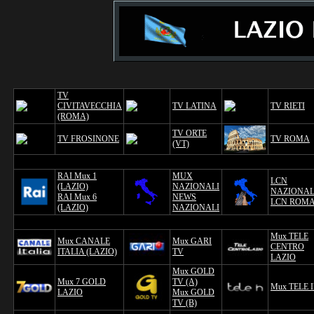
TV
CIVITAVECCHIA
TV LATINA
TV RIETI
(ROMA)
TV ORTE
TV FROSINONE
TV ROMA
(VT)
RAI Mux 1
MUX
LCN
(LAZIO)
NAZIONALI
NAZIONA
RAI Mux 6
NEWS
LCN ROM
(LAZIO)
NAZIONALI
Mux TELE
Mux CANALE
Mux GARI
CENTRO
ITALIA (LAZIO)
TV
LAZIO
Mux GOLD
Mux 7 GOLD
TV (A)
Mux TELE 
LAZIO
Mux GOLD
TV (B)