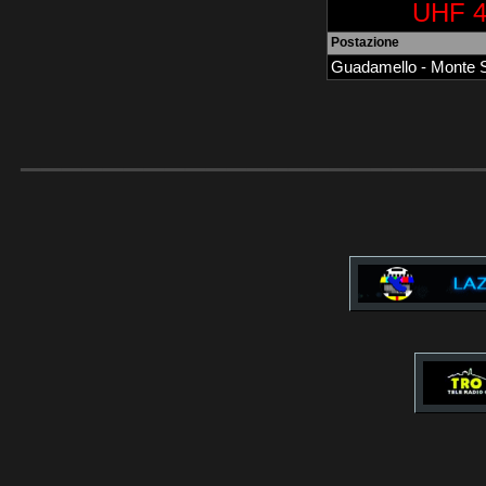
UHF 4
Postazione
Guadamello - Monte 
______________________