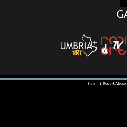
G
Sign in
Report Abuse
|