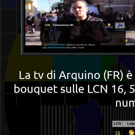
La tv di Arquino (FR) è
bouquet sulle LCN 16, 51
num
LCN
Log
16