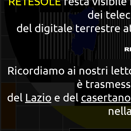
RETESOLE
resta visibile
dei tel
del digitale terrestre a
Ricordiamo ai nostri letto
è trasmess
del
Lazio
e del
casertano
nell