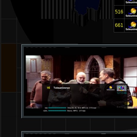
516
661