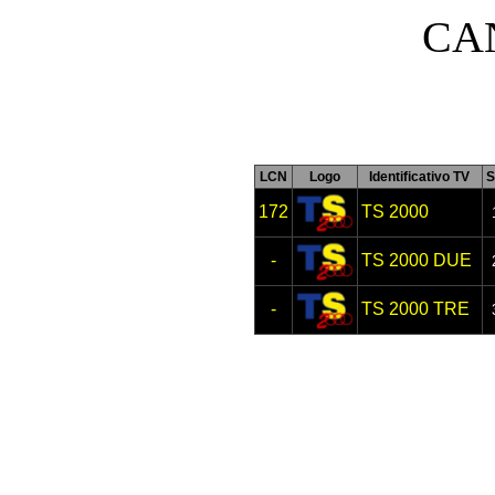
CAN
LCN
Logo
Identificativo TV
S
172
TS 2000
-
TS 2000 DUE
-
TS 2000 TRE