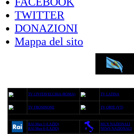
FACEBOOK
TWITTER
DONAZIONI
Mappa del sito
TV CIVITAVECCHIA (ROMA)
TV LATINA
TV FROSINONE
TV ORTE (VT)
RAI Mux 1 (LAZIO)
MUX NAZIONALI
RAI Mux 6 (LAZIO)
NEWS NAZIONALI