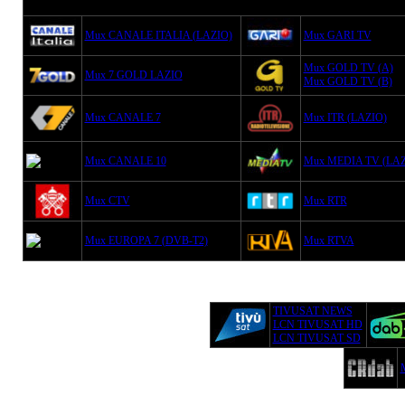
Mux CANALE ITALIA (LAZIO)
Mux GARI TV
Mux GOLD TV (A)
Mux 7 GOLD LAZIO
Mux GOLD TV (B)
Mux CANALE 7
Mux ITR (LAZIO)
Mux CANALE 10
Mux MEDIA TV (LAZ
Mux CTV
Mux RTR
Mux EUROPA 7 (DVB-T2)
Mux RTVA
TIVUSAT NEWS
LCN TIVUSAT HD
LCN TIVUSAT SD