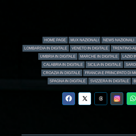
HOME PAGE
MUX NAZIONALI
NEWS NAZIONALI
LOMBARDIA IN DIGITALE
VENETO IN DIGITALE
TRENTINO-AL
UMBRIA IN DIGITALE
MARCHE IN DIGITALE
LAZIO I
CALABRIA IN DIGITALE
SICILIA IN DIGITALE
SARD
CROAZIA IN DIGITALE
FRANCIA E PRINCIPATO DI M
SPAGNA IN DIGITALE
SVIZZERA IN DIGITALE
B