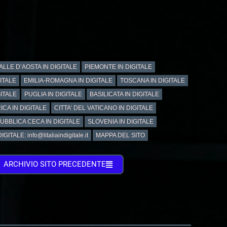
ALLE D’AOSTA IN DIGITALE
PIEMONTE IN DIGITALE
GITALE
EMILIA-ROMAGNA IN DIGITALE
TOSCANA IN DIGITALE
ITALE
PUGLIA IN DIGITALE
BASILICATA IN DIGITALE
ICA IN DIGITALE
CITTA’ DEL VATICANO IN DIGITALE
UBBLICA CECA IN DIGITALE
SLOVENIA IN DIGITALE
GITALE: info@litaliaindigitale.it
MAPPA DEL SITO
ARCHIVIO SITO PRECEDENTE