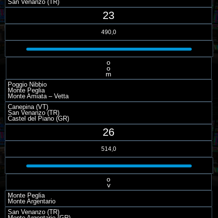
San Venanzo (TR)
23
490,0
o
o
m
Poggio Nibbio
Monte Peglia
Monte Amiata – Vetta
Canepina (VT)
San Venanzo (TR)
Castel del Piano (GR)
26
514,0
o
v
Monte Peglia
Monte Argentario
San Venanzo (TR)
Monte Argentario (GR)