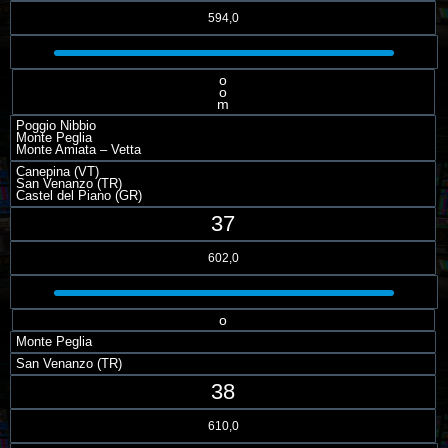
594,0
o
o
m
Poggio Nibbio
Monte Peglia
Monte Amiata – Vetta
Canepina (VT)
San Venanzo (TR)
Castel del Piano (GR)
37
602,0
o
Monte Peglia
San Venanzo (TR)
38
610,0