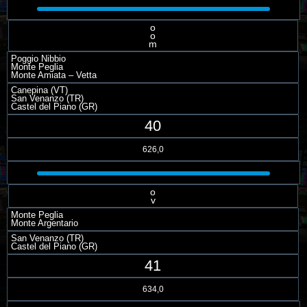
o
o
m
Poggio Nibbio
Monte Peglia
Monte Amiata – Vetta
Canepina (VT)
San Venanzo (TR)
Castel del Piano (GR)
40
626,0
o
v
Monte Peglia
Monte Argentario
San Venanzo (TR)
Castel del Piano (GR)
41
634,0