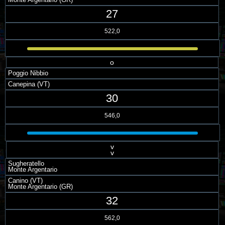
27
522,0
o
Poggio Nibbio
Canepina (VT)
30
546,0
v
v
Sugheratello
Monte Argentario
Canino (VT)
Monte Argentario (GR)
32
562,0