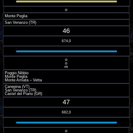
o
Monte Peglia
San Venanzo (TR)
46
674,0
o
o
m
Poggio Nibbio
Monte Peglia
Monte Amiata – Vetta
Canepina (VT)
San Venanzo (TR)
Castel del Piano (GR)
47
682,0
o