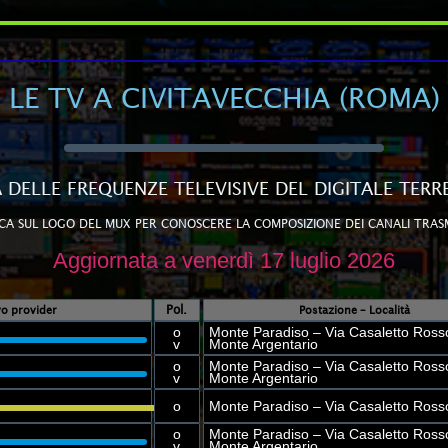
LE TV A CIVITAVECCHIA (ROMA)
A DELLE FREQUENZE TELEVISIVE DEL DIGITALE TERR
CA SUL LOGO DEL MUX PER CONOSCERE LA COMPOSIZIONE DEI CANALI TRAS
Aggiornata a venerdì 17 luglio 2026
Pol.
ivo provider
Postazione – Località
o
Monte Paradiso – Via Casaletto Ross
v
Monte Argentario
o
Monte Paradiso – Via Casaletto Ross
v
Monte Argentario
o
Monte Paradiso – Via Casaletto Ross
o
Monte Paradiso – Via Casaletto Ross
v
Monte Argentario