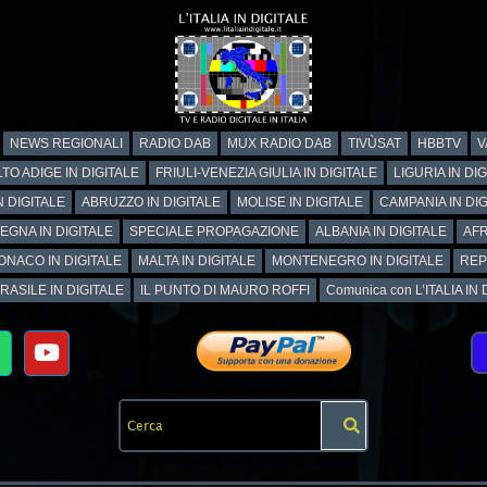
NEWS REGIONALI
RADIO DAB
MUX RADIO DAB
TIVÙSAT
HBBTV
V
TO ADIGE IN DIGITALE
FRIULI-VENEZIA GIULIA IN DIGITALE
LIGURIA IN DI
N DIGITALE
ABRUZZO IN DIGITALE
MOLISE IN DIGITALE
CAMPANIA IN DIG
EGNA IN DIGITALE
SPECIALE PROPAGAZIONE
ALBANIA IN DIGITALE
AFR
ONACO IN DIGITALE
MALTA IN DIGITALE
MONTENEGRO IN DIGITALE
REP
RASILE IN DIGITALE
IL PUNTO DI MAURO ROFFI
Comunica con L’ITALIA IN DI