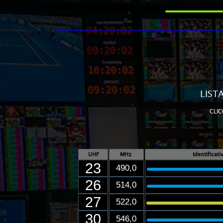
LIST
CLIC
UHF
MHz
Identificat
23
490,0
26
514,0
27
522,0
30
546,0