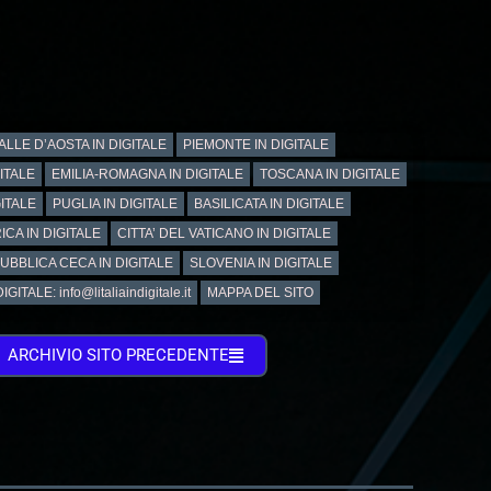
ALLE D’AOSTA IN DIGITALE
PIEMONTE IN DIGITALE
GITALE
EMILIA-ROMAGNA IN DIGITALE
TOSCANA IN DIGITALE
ITALE
PUGLIA IN DIGITALE
BASILICATA IN DIGITALE
ICA IN DIGITALE
CITTA’ DEL VATICANO IN DIGITALE
UBBLICA CECA IN DIGITALE
SLOVENIA IN DIGITALE
GITALE: info@litaliaindigitale.it
MAPPA DEL SITO
ARCHIVIO SITO PRECEDENTE