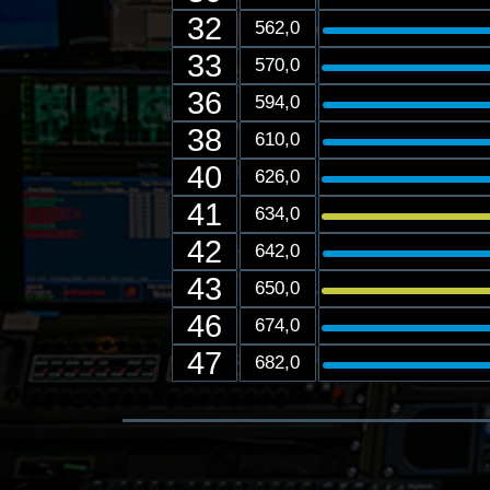
32
562,0
33
570,0
36
594,0
38
610,0
40
626,0
41
634,0
42
642,0
43
650,0
46
674,0
47
682,0