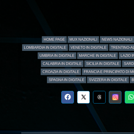
HOME PAGE
MUX NAZIONALI
NEWS NAZIONALI
LOMBARDIA IN DIGITALE
VENETO IN DIGITALE
TRENTINO-AL
UMBRIA IN DIGITALE
MARCHE IN DIGITALE
LAZIO I
CALABRIA IN DIGITALE
SICILIA IN DIGITALE
SARD
CROAZIA IN DIGITALE
FRANCIA E PRINCIPATO DI M
SPAGNA IN DIGITALE
SVIZZERA IN DIGITALE
B