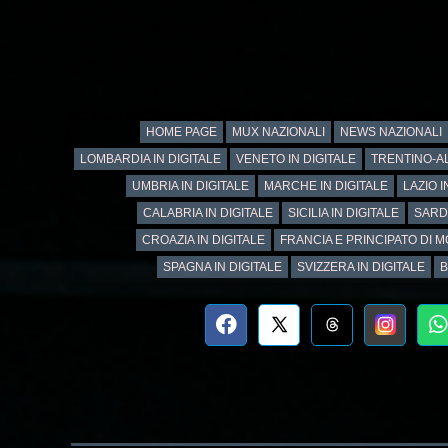
HOME PAGE
MUX NAZIONALI
NEWS NAZIONALI
LOMBARDIA IN DIGITALE
VENETO IN DIGITALE
TRENTINO-AL
UMBRIA IN DIGITALE
MARCHE IN DIGITALE
LAZIO I
CALABRIA IN DIGITALE
SICILIA IN DIGITALE
SARD
CROAZIA IN DIGITALE
FRANCIA E PRINCIPATO DI M
SPAGNA IN DIGITALE
SVIZZERA IN DIGITALE
B