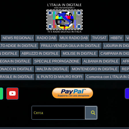
NEWS REGIONALI
RADIO DAB
MUX RADIO DAB
TIVÙSAT
HBBTV
V
TO ADIGE IN DIGITALE
FRIULI-VENEZIA GIULIA IN DIGITALE
LIGURIA IN DI
N DIGITALE
ABRUZZO IN DIGITALE
MOLISE IN DIGITALE
CAMPANIA IN DIG
EGNA IN DIGITALE
SPECIALE PROPAGAZIONE
ALBANIA IN DIGITALE
AFR
ONACO IN DIGITALE
MALTA IN DIGITALE
MONTENEGRO IN DIGITALE
REP
RASILE IN DIGITALE
IL PUNTO DI MAURO ROFFI
Comunica con L’ITALIA IN DI