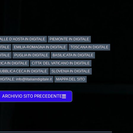
ALLE D’AOSTA IN DIGITALE
PIEMONTE IN DIGITALE
GITALE
EMILIA-ROMAGNA IN DIGITALE
TOSCANA IN DIGITALE
ITALE
PUGLIA IN DIGITALE
BASILICATA IN DIGITALE
ICA IN DIGITALE
CITTA’ DEL VATICANO IN DIGITALE
UBBLICA CECA IN DIGITALE
SLOVENIA IN DIGITALE
GITALE: info@litaliaindigitale.it
MAPPA DEL SITO
ARCHIVIO SITO PRECEDENTE