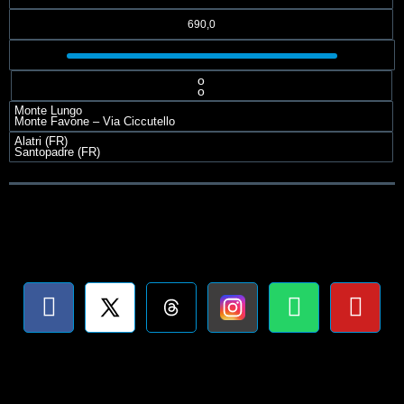
690,0
o
o
Monte Lungo
Monte Favone – Via Ciccutello
Alatri (FR)
Santopadre (FR)