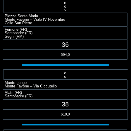
o
o
v
Piazza Santa Maria
Monte Favone – Viale IV Novembre
Colle San Pietro
Fumone (FR)
Santopadre (FR)
Segni (RM)
36
594,0
o
o
Monte Lungo
Monte Favone – Via Ciccutello
Alatri (FR)
Santopadre (FR)
38
610,0