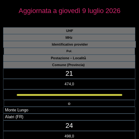
Aggiornata a giovedì 9 luglio 2026
UHF
MHz
Identificativo provider
Pol.
Postazione – Località
Comune (Provincia)
21
474,0
o
Monte Lungo
Alatri (FR)
24
498,0