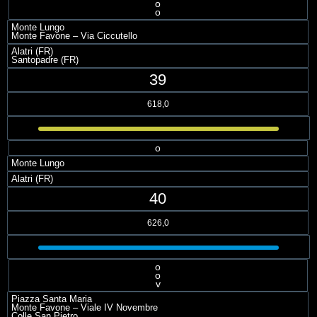
o
o
Monte Lungo
Monte Favone – Via Ciccutello
Alatri (FR)
Santopadre (FR)
39
618,0
o
Monte Lungo
Alatri (FR)
40
626,0
o
o
v
Piazza Santa Maria
Monte Favone – Viale IV Novembre
Colle San Pietro