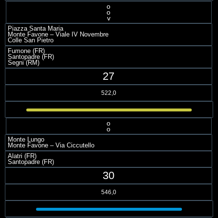
o
o
v
Piazza Santa Maria
Monte Favone – Viale IV Novembre
Colle San Pietro
Fumone (FR)
Santopadre (FR)
Segni (RM)
27
522,0
o
o
Monte Lungo
Monte Favone – Via Ciccutello
Alatri (FR)
Santopadre (FR)
30
546,0