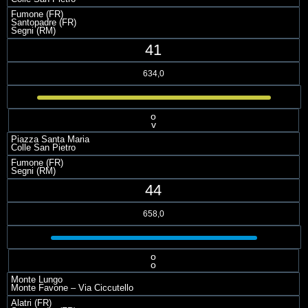
Fumone (FR)
Santopadre (FR)
Segni (RM)
41
634,0
o
v
Piazza Santa Maria
Colle San Pietro
Fumone (FR)
Segni (RM)
44
658,0
o
o
Monte Lungo
Monte Favone – Via Ciccutello
Alatri (FR)