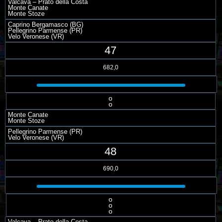
Valcava – Prato della Costa
Monte Canate
Monte Stoze
Caprino Bergamasco (BG)
Pellegrino Parmense (PR)
Velo Veronese (VR)
47
682,0
o
o
Monte Canate
Monte Stoze
Pellegrino Parmense (PR)
Velo Veronese (VR)
48
690,0
o
o
o
Valcava – Prato della Costa