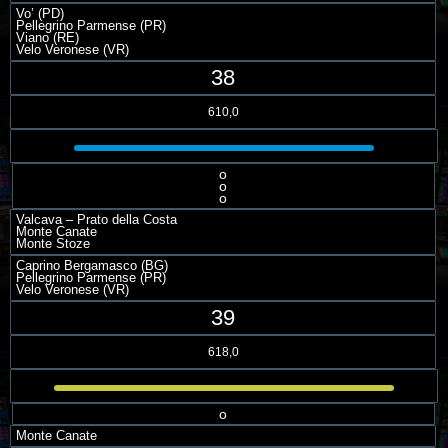
Vo’ (PD)
Pellegrino Parmense (PR)
Viano (RE)
Velo Veronese (VR)
38
610,0
o
o
o
Valcava – Prato della Costa
Monte Canate
Monte Stoze
Caprino Bergamasco (BG)
Pellegrino Parmense (PR)
Velo Veronese (VR)
39
618,0
o
Monte Canate