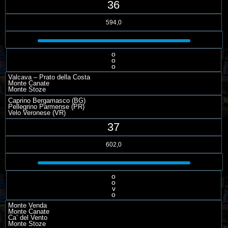
36
594,0
o
o
o
Valcava – Prato della Costa
Monte Canate
Monte Stoze
Caprino Bergamasco (BG)
Pellegrino Parmense (PR)
Velo Veronese (VR)
37
602,0
o
o
v
o
Monte Venda
Monte Canate
Ca’ del Vento
Monte Stoze