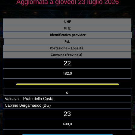
Aggiornata a giovedì 23 luglio 2026
UHF
MHz
Identificativo provider
Pol.
Postazione – Località
Comune (Provincia)
22
482,0
o
Valcava – Prato della Costa
Caprino Bergamasco (BG)
23
490,0