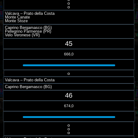
o
o
Valcava – Prato della Costa
Monte Canate
Monte Stoze
Caprino Bergamasco (BG)
Pellegrino Parmense (PR)
Velo Veronese (VR)
45
666,0
o
Valcava – Prato della Costa
Caprino Bergamasco (BG)
46
674,0
o
o
o