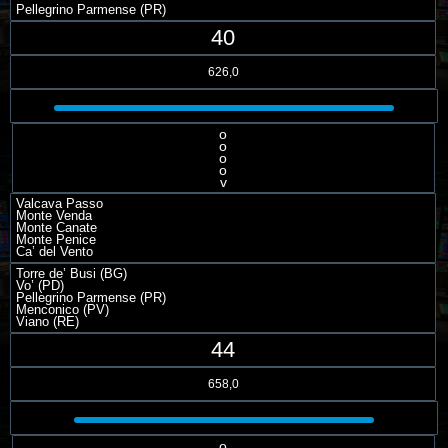
Pellegrino Parmense (PR)
40
626,0
o
o
o
o
v
Valcava Passo
Monte Venda
Monte Canate
Monte Penice
Ca’ del Vento
Torre de’ Busi (BG)
Vo’ (PD)
Pellegrino Parmense (PR)
Menconico (PV)
Viano (RE)
44
658,0
o