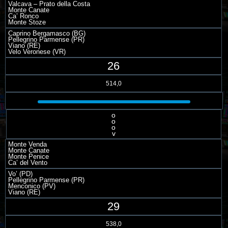
Valcava – Prato della Costa
Monte Canate
Ca’ Ronco
Monte Stoze
Caprino Bergamasco (BG)
Pellegrino Parmense (PR)
Viano (RE)
Velo Veronese (VR)
26
514,0
o
o
o
v
Monte Venda
Monte Canate
Monte Penice
Ca’ del Vento
Vo’ (PD)
Pellegrino Parmense (PR)
Menconico (PV)
Viano (RE)
29
538,0