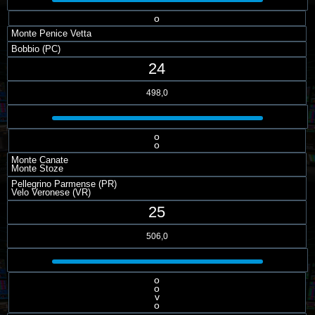
o
Monte Penice Vetta
Bobbio (PC)
24
498,0
o
o
Monte Canate
Monte Stoze
Pellegrino Parmense (PR)
Velo Veronese (VR)
25
506,0
o
o
v
o