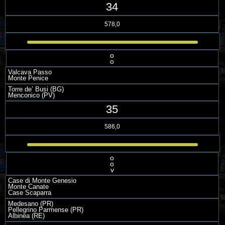
34
578,0
o
o
Valcava Passo
Monte Penice
Torre de’ Busi (BG)
Menconico (PV)
35
586,0
o
o
v
Case di Monte Genesio
Monte Canate
Case Scaparra
Medesano (PR)
Pellegrino Parmense (PR)
Albinea (RE)