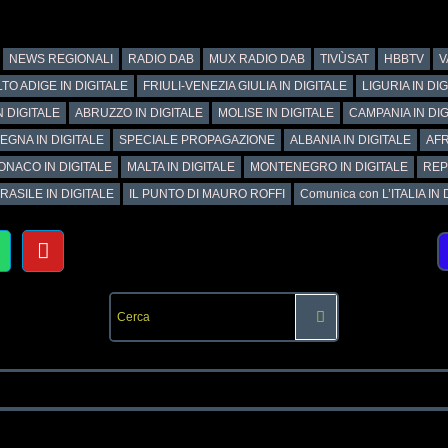
NEWS REGIONALI
RADIO DAB
MUX RADIO DAB
TIVÙSAT
HBBTV
V
TO ADIGE IN DIGITALE
FRIULI-VENEZIA GIULIA IN DIGITALE
LIGURIA IN DI
N DIGITALE
ABRUZZO IN DIGITALE
MOLISE IN DIGITALE
CAMPANIA IN DIG
EGNA IN DIGITALE
SPECIALE PROPAGAZIONE
ALBANIA IN DIGITALE
AFR
ONACO IN DIGITALE
MALTA IN DIGITALE
MONTENEGRO IN DIGITALE
REP
RASILE IN DIGITALE
IL PUNTO DI MAURO ROFFI
Comunica con L’ITALIA IN DI