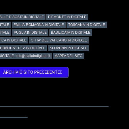
ALLE D’AOSTA IN DIGITALE
PIEMONTE IN DIGITALE
GITALE
EMILIA-ROMAGNA IN DIGITALE
TOSCANA IN DIGITALE
ITALE
PUGLIA IN DIGITALE
BASILICATA IN DIGITALE
ICA IN DIGITALE
CITTA’ DEL VATICANO IN DIGITALE
UBBLICA CECA IN DIGITALE
SLOVENIA IN DIGITALE
GITALE: info@litaliaindigitale.it
MAPPA DEL SITO
ARCHIVIO SITO PRECEDENTE