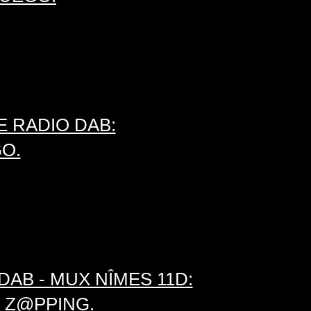
E RADIO DAB:
O.
DAB - MUX NÎMES 11D:
O Z@PPING.