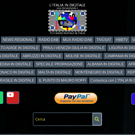
NEWS REGIONALI
RADIO DAB
MUX RADIO DAB
TIVÙSAT
HBBTV
V
TO ADIGE IN DIGITALE
FRIULI-VENEZIA GIULIA IN DIGITALE
LIGURIA IN DI
N DIGITALE
ABRUZZO IN DIGITALE
MOLISE IN DIGITALE
CAMPANIA IN DIG
EGNA IN DIGITALE
SPECIALE PROPAGAZIONE
ALBANIA IN DIGITALE
AFR
ONACO IN DIGITALE
MALTA IN DIGITALE
MONTENEGRO IN DIGITALE
REP
RASILE IN DIGITALE
IL PUNTO DI MAURO ROFFI
Comunica con L’ITALIA IN DI