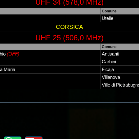
UHF 34 (578,0 MHz)
Comune
Utelle
CORSICA
UHF 25 (506,0 MHz)
Comune
chio
(OFF)
Antisanti
Carbini
a Maria
Ficaja
Villanova
Ville di Pietrabugn