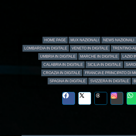
HOME PAGE
MUX NAZIONALI
NEWS NAZIONALI
LOMBARDIA IN DIGITALE
VENETO IN DIGITALE
TRENTINO-AL
UMBRIA IN DIGITALE
MARCHE IN DIGITALE
LAZIO I
CALABRIA IN DIGITALE
SICILIA IN DIGITALE
SARD
CROAZIA IN DIGITALE
FRANCIA E PRINCIPATO DI M
SPAGNA IN DIGITALE
SVIZZERA IN DIGITALE
B