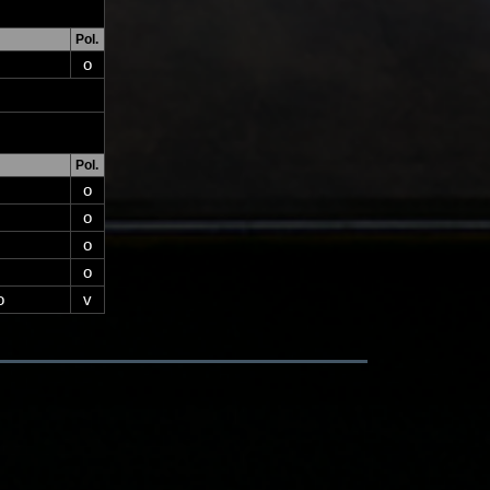
Pol.
o
Pol.
o
o
o
o
o
v