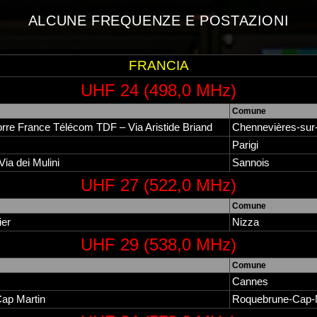
ALCUNE FREQUENZE E POSTAZIONI
FRANCIA
UHF 24 (498,0 MHz)
Comune
Torre France Télécom TDF – Via Aristide Briand
Chennevières-sur
Parigi
Via dei Mulini
Sannois
UHF 27 (522,0 MHz)
Comune
ier
Nizza
UHF 29 (538,0 MHz)
Comune
Cannes
Cap Martin
Roquebrune-Cap-M