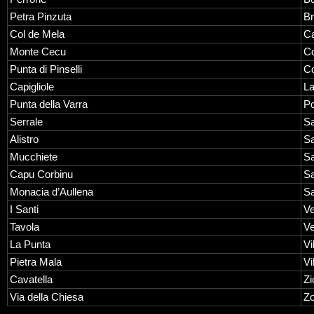
Petra Pinzuta
B
Col de Mela
Ca
Monte Cecu
Co
Punta di Pinselli
Co
Capigliole
La
Punta della Varra
Po
Serrale
Sa
Alistro
Sa
Mucchiete
Sa
Capu Corbinu
Sa
Monacia d’Aullena
Sa
I Santi
V
Tavola
Ve
La Punta
Vi
Pietra Mala
Vi
Cavatella
Zi
Via della Chiesa
Z