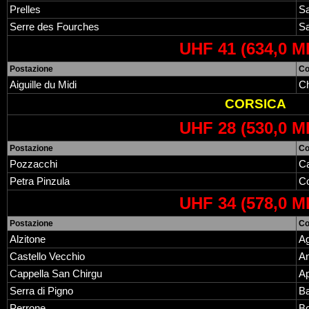
Prelles
Sa
Serre des Fourches
Sa
UHF 41 (634,0 M
Postazione
C
Aiguille du Midi
C
CORSICA
UHF 28 (530,0 M
Postazione
C
Pozzacchi
Ca
Petra Pinzula
C
UHF 34 (578,0 M
Postazione
C
Alzitone
A
Castello Vecchio
An
Cappella San Chirgu
Ap
Serra di Pigno
Ba
Perrone
B