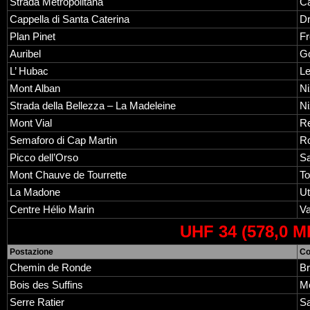
Strada Metropolitana
Ca
Cappella di Santa Caterina
D
Plan Pinet
Fr
Auribel
Go
L’ Hubac
Le
Mont Alban
N
Strada della Bellezza – La Madeleine
N
Mont Vial
Re
Semaforo di Cap Martin
R
Picco dell’Orso
Sa
Mont Chauve de Tourrette
To
La Madone
Ut
Centre Hélio Marin
Va
UHF 34 (578,0 M
Postazione
C
Chemin de Ronde
Br
Bois des Suffins
M
Serre Ratier
Sa