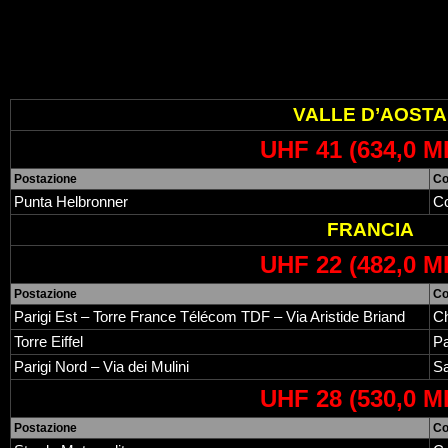
VALLE D’AOSTA
UHF 41 (634,0 M
Postazione
C
Punta Helbronner
C
FRANCIA
UHF 22 (482,0 M
Postazione
C
Parigi Est – Torre France Télécom TDF – Via Aristide Briand
Ch
Torre Eiffel
Pa
Parigi Nord – Via dei Mulini
S
UHF 28 (530,0 M
Postazione
C