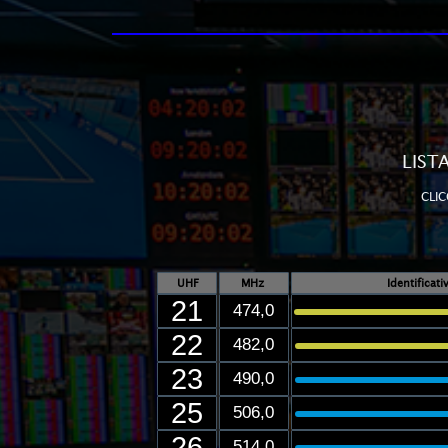
LIST
CLIC
UHF
MHz
Identificat
21
474,0
22
482,0
23
490,0
25
506,0
26
514,0