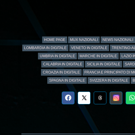
HOME PAGE
MUX NAZIONALI
NEWS NAZIONALI
LOMBARDIA IN DIGITALE
VENETO IN DIGITALE
TRENTINO-AL
UMBRIA IN DIGITALE
MARCHE IN DIGITALE
LAZIO I
CALABRIA IN DIGITALE
SICILIA IN DIGITALE
SARD
CROAZIA IN DIGITALE
FRANCIA E PRINCIPATO DI M
SPAGNA IN DIGITALE
SVIZZERA IN DIGITALE
B