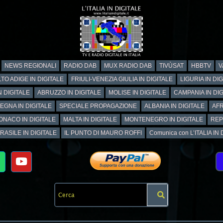
NEWS REGIONALI
RADIO DAB
MUX RADIO DAB
TIVÙSAT
HBBTV
V
TO ADIGE IN DIGITALE
FRIULI-VENEZIA GIULIA IN DIGITALE
LIGURIA IN DI
N DIGITALE
ABRUZZO IN DIGITALE
MOLISE IN DIGITALE
CAMPANIA IN DIG
EGNA IN DIGITALE
SPECIALE PROPAGAZIONE
ALBANIA IN DIGITALE
AFR
ONACO IN DIGITALE
MALTA IN DIGITALE
MONTENEGRO IN DIGITALE
REP
RASILE IN DIGITALE
IL PUNTO DI MAURO ROFFI
Comunica con L’ITALIA IN DI