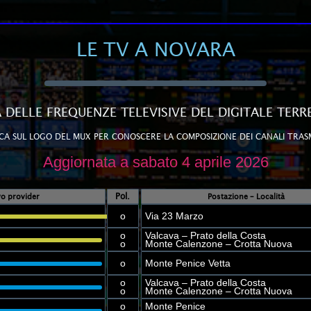
LE TV A NOVARA
A DELLE FREQUENZE TELEVISIVE DEL DIGITALE TERR
CA SUL LOGO DEL MUX PER CONOSCERE LA COMPOSIZIONE DEI CANALI TRAS
Aggiornata a sabato 4 aprile 2026
Pol.
ivo provider
Postazione – Località
o
Via 23 Marzo
o
Valcava – Prato della Costa
o
Monte Calenzone – Crotta Nuova
o
Monte Penice Vetta
o
Valcava – Prato della Costa
o
Monte Calenzone – Crotta Nuova
o
Monte Penice