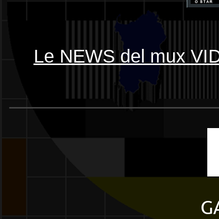
Le NEWS del mux VID
______________________
G