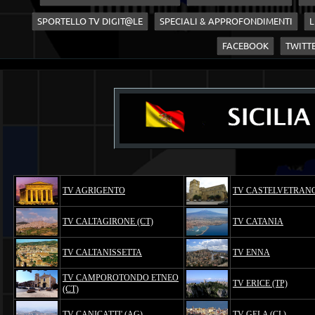
SPORTELLO TV DIGIT@LE
SPECIALI & APPROFONDIMENTI
L
FACEBOOK
TWITT
TV AGRIGENTO
TV CASTELVETRANO
TV CALTAGIRONE (CT)
TV CATANIA
TV CALTANISSETTA
TV ENNA
TV CAMPOROTONDO ETNEO
TV ERICE (TP)
(CT)
TV CANICATTI' (AG)
TV GELA (CL)