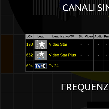
CANALI SI
LCN
Logo
Identificativo TV
Sid
Video
Audio
Pm
193
Video Star
-
-
-
-
662
Video Star Plus
-
-
-
-
694
Tv 24
-
-
-
-
FREQUENZE