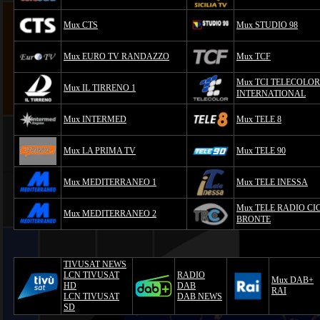
Mux CTS
Mux STUDIO 98
Mux EURO TV RANDAZZO
Mux TCF
Mux TCI TELECOLOR
Mux IL TIRRENO 1
INTERNATIONAL
Mux INTERMED
Mux TELE 8
Mux LA PRIMA TV
Mux TELE 90
Mux MEDITERRANEO 1
Mux TELE INESSA
Mux TELE RADIO CI
Mux MEDITERRANEO 2
BRONTE
TIVUSAT NEWS
LCN TIVUSAT
RADIO
Mux DAB+
HD
DAB
RAI
LCN TIVUSAT
DAB NEWS
SD