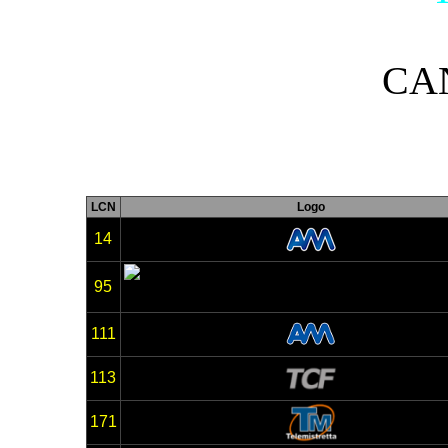
CA
LCN
Logo
14
95
111
113
171