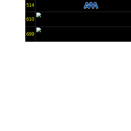
514
610
699