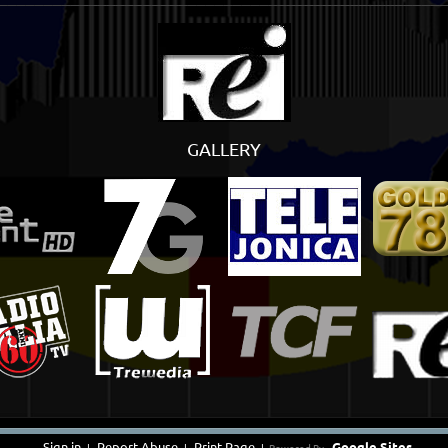
GALLERY
Sign in
Report Abuse
Print Page
Google Sites
|
|
|
Powered By