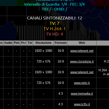
Intervallo di Guardia: 1/4 - FEC: 3/4
TID: / - ONID: /
CANALI SINT
ONIZZ
ABILI: 12
TV: 7
TV H.264: 1
TV HD: 4
eo
Audio
Pmt
Pcr
Txt
Risoluzione
Formato
Web
-
-
-
-
1920 x 1080
16:9
www.telerent.net
-
-
-
-
720 x 576
16:9
www.ctsnotizie.it
H.2
H.264 -
-
-
-
-
1920 x 1080
16:9
www.telerent.net
in 
-
-
-
-
720 x 576
16:9
www.reitv.it
-
-
-
-
-
4:3
www.tremedia.it
-
-
-
-
-
4:3
www.tcftv.it