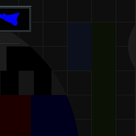
________