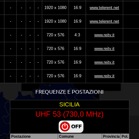
-
-
-
-
1920 x 1080
16:9
www.telerent.net
-
-
-
-
1920 x 1080
16:9
www.telerent.net
-
-
-
-
720 x 576
4:3
www.reitv.it
-
-
-
-
720 x 576
16:9
www.reitv.it
-
-
-
-
720 x 576
16:9
www.reitv.it
-
-
-
-
720 x 576
16:9
www.reitv.it
FREQUENZE E POSTAZIONI
SICILIA
UHF 53 (730,0 MHz)
Postazione
Comune
Provincia
Pol.