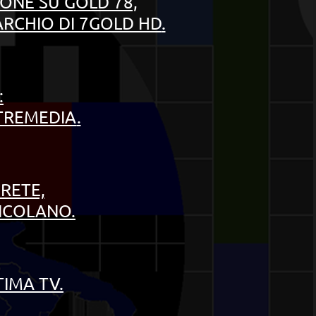
IONE SU GOLD 78,
ARCHIO DI 7GOLD HD
.
:
 TREMEDIA
.
 RETE,
EICOLANO.
TIMA TV
.
_______