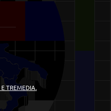
________
 E TREMEDIA
.