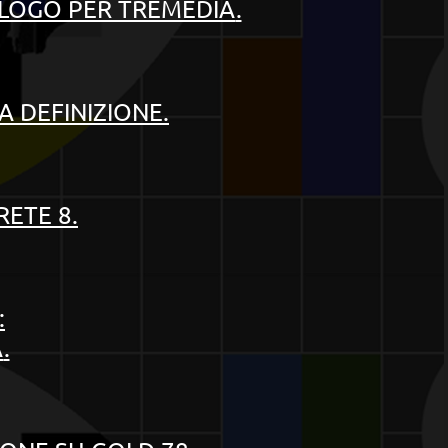
 LOGO PER TREMEDIA
.
TA DEFINIZIONE
.
RETE 8
.
:
A
.