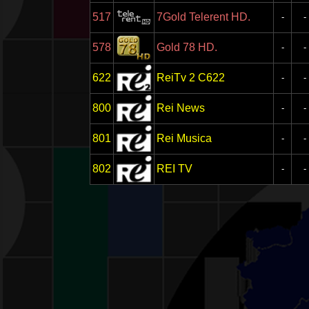
517
7Gold Telerent HD.
-
-
578
Gold 78 HD.
-
-
622
ReiTv 2 C622
-
-
800
Rei News
-
-
801
Rei Musica
-
-
802
REI TV
-
-