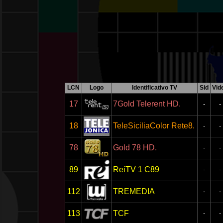
LCN
Logo
Identificativo TV
Sid
Vid
17
7Gold Telerent HD.
-
-
18
TeleSiciliaColor Rete8.
-
-
78
Gold 78 HD.
-
-
89
ReiTV 1 C89
-
-
112
TREMEDIA
-
-
113
TCF
-
-