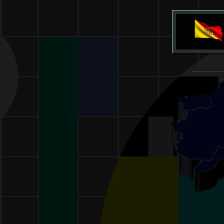
_______