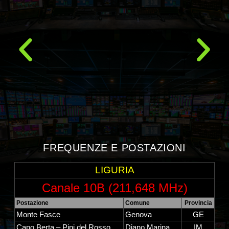
FREQUENZE E POSTAZIONI
LIGURIA
Canale 10B (211,648 MHz)
Postazione
Comune
Provincia
Monte Fasce
Genova
GE
Capo Berta – Pini del Rosso
Diano Marina
IM