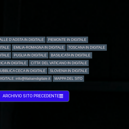
ALLE D’AOSTA IN DIGITALE
PIEMONTE IN DIGITALE
GITALE
EMILIA-ROMAGNA IN DIGITALE
TOSCANA IN DIGITALE
ITALE
PUGLIA IN DIGITALE
BASILICATA IN DIGITALE
ICA IN DIGITALE
CITTA’ DEL VATICANO IN DIGITALE
UBBLICA CECA IN DIGITALE
SLOVENIA IN DIGITALE
GITALE: info@litaliaindigitale.it
MAPPA DEL SITO
ARCHIVIO SITO PRECEDENTE