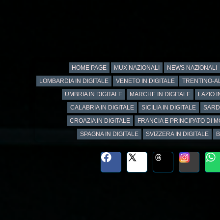
HOME PAGE
MUX NAZIONALI
NEWS NAZIONALI
LOMBARDIA IN DIGITALE
VENETO IN DIGITALE
TRENTINO-AL
UMBRIA IN DIGITALE
MARCHE IN DIGITALE
LAZIO I
CALABRIA IN DIGITALE
SICILIA IN DIGITALE
SARD
CROAZIA IN DIGITALE
FRANCIA E PRINCIPATO DI M
SPAGNA IN DIGITALE
SVIZZERA IN DIGITALE
B