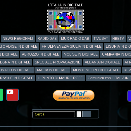
NEWS REGIONALI
RADIO DAB
MUX RADIO DAB
TIVÙSAT
HBBTV
V
TO ADIGE IN DIGITALE
FRIULI-VENEZIA GIULIA IN DIGITALE
LIGURIA IN DI
N DIGITALE
ABRUZZO IN DIGITALE
MOLISE IN DIGITALE
CAMPANIA IN DIG
EGNA IN DIGITALE
SPECIALE PROPAGAZIONE
ALBANIA IN DIGITALE
AFR
ONACO IN DIGITALE
MALTA IN DIGITALE
MONTENEGRO IN DIGITALE
REP
RASILE IN DIGITALE
IL PUNTO DI MAURO ROFFI
Comunica con L’ITALIA IN DI