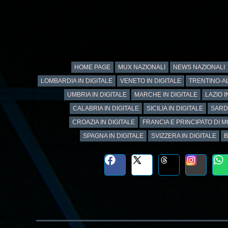
HOME PAGE
MUX NAZIONALI
NEWS NAZIONALI
LOMBARDIA IN DIGITALE
VENETO IN DIGITALE
TRENTINO-AL
UMBRIA IN DIGITALE
MARCHE IN DIGITALE
LAZIO I
CALABRIA IN DIGITALE
SICILIA IN DIGITALE
SARD
CROAZIA IN DIGITALE
FRANCIA E PRINCIPATO DI M
SPAGNA IN DIGITALE
SVIZZERA IN DIGITALE
B