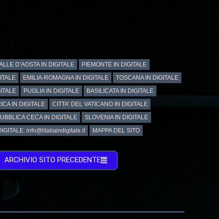
ALLE D’AOSTA IN DIGITALE
PIEMONTE IN DIGITALE
GITALE
EMILIA-ROMAGNA IN DIGITALE
TOSCANA IN DIGITALE
ITALE
PUGLIA IN DIGITALE
BASILICATA IN DIGITALE
ICA IN DIGITALE
CITTA’ DEL VATICANO IN DIGITALE
UBBLICA CECA IN DIGITALE
SLOVENIA IN DIGITALE
GITALE: info@litaliaindigitale.it
MAPPA DEL SITO
ARCHIVIO SITO PRECEDENTE