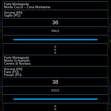
Forte Montagnolo
Monte Cucco – Cima Montarone
Ancona (AN)
Sigillo (PG)
36
594,0
o
o
o
Forte Montagnolo
Monte Schiantello
Cerreto di Novilara
Ancona (AN)
Fano (PU)
Pesaro (PU)
38
610,0
o
o