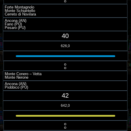
o
Forte Montagnolo
Monte Schiantello
Cerreto di Novilara
Ancona (AN)
Fano (PU)
Pesaro (PU)
40
626,0
o
o
Monte Conero – Vetta
Monte Nerone
Ancona (AN)
Piobbico (PU)
42
642,0
o
o