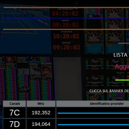
LISTA
Aggio
CLICCA SUL BANNER DE
Canale
MHz
Identificativo provider
7C
192,352
7D
194,064