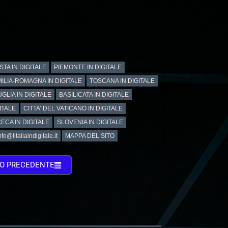
STA IN DIGITALE
PIEMONTE IN DIGITALE
ILIA-ROMAGNA IN DIGITALE
TOSCANA IN DIGITALE
GLIA IN DIGITALE
BASILICATA IN DIGITALE
ITALE
CITTA’ DEL VATICANO IN DIGITALE
ECA IN DIGITALE
SLOVENIA IN DIGITALE
@litaliaindigitale.it
MAPPA DEL SITO
TO PRECEDENTE