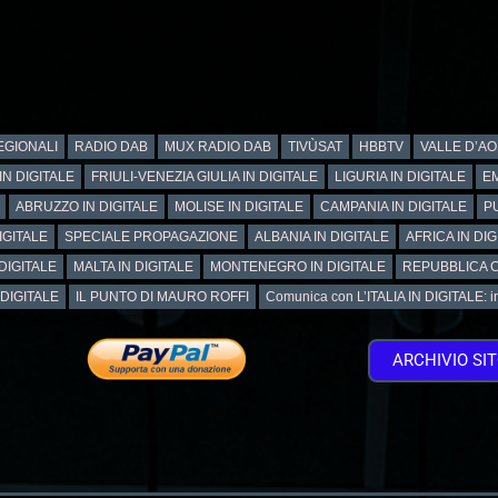
GIONALI
RADIO DAB
MUX RADIO DAB
TIVÙSAT
HBBTV
VALLE D’AO
IN DIGITALE
FRIULI-VENEZIA GIULIA IN DIGITALE
LIGURIA IN DIGITALE
EM
ABRUZZO IN DIGITALE
MOLISE IN DIGITALE
CAMPANIA IN DIGITALE
PU
IGITALE
SPECIALE PROPAGAZIONE
ALBANIA IN DIGITALE
AFRICA IN DIG
DIGITALE
MALTA IN DIGITALE
MONTENEGRO IN DIGITALE
REPUBBLICA C
 DIGITALE
IL PUNTO DI MAURO ROFFI
Comunica con L’ITALIA IN DIGITALE: info
ARCHIVIO SI