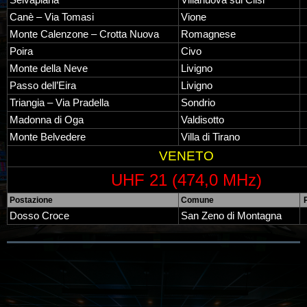
Selvapiana
Villanuova sul Clisi
Canè – Via Tomasi
Vione
Monte Calenzone – Crotta Nuova
Romagnese
Poira
Civo
Monte della Neve
Livigno
Passo dell’Eira
Livigno
Triangia – Via Pradella
Sondrio
Madonna di Oga
Valdisotto
Monte Belvedere
Villa di Tirano
VENETO
UHF 21 (474,0 MHz)
Postazione
Comune
Dosso Croce
San Zeno di Montagna