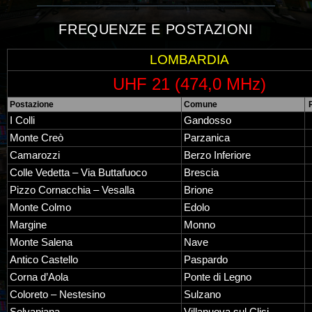
FREQUENZE E POSTAZIONI
LOMBARDIA
UHF 21 (474,0 MHz)
Postazione
Comune
I Colli
Gandosso
Monte Creò
Parzanica
Camarozzi
Berzo Inferiore
Colle Vedetta – Via Buttafuoco
Brescia
Pizzo Cornacchia – Vesalla
Brione
Monte Colmo
Edolo
Margine
Monno
Monte Salena
Nave
Antico Castello
Paspardo
Corna d’Aola
Ponte di Legno
Coloreto – Nestesino
Sulzano