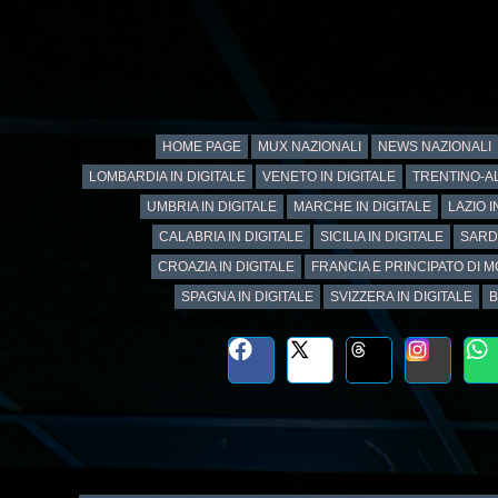
HOME PAGE
MUX NAZIONALI
NEWS NAZIONALI
LOMBARDIA IN DIGITALE
VENETO IN DIGITALE
TRENTINO-AL
UMBRIA IN DIGITALE
MARCHE IN DIGITALE
LAZIO I
CALABRIA IN DIGITALE
SICILIA IN DIGITALE
SARD
CROAZIA IN DIGITALE
FRANCIA E PRINCIPATO DI M
SPAGNA IN DIGITALE
SVIZZERA IN DIGITALE
B