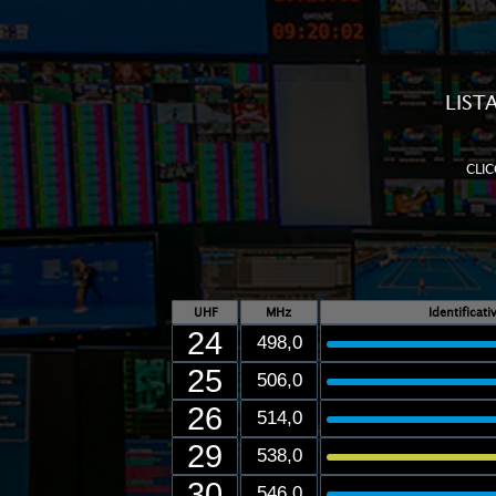
LIST
CLIC
UHF
MHz
Identificat
24
498,0
25
506,0
26
514,0
29
538,0
30
546,0