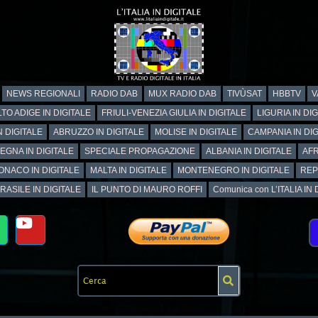
NEWS REGIONALI
RADIO DAB
MUX RADIO DAB
TIVÙSAT
HBBTV
V
TO ADIGE IN DIGITALE
FRIULI-VENEZIA GIULIA IN DIGITALE
LIGURIA IN DI
N DIGITALE
ABRUZZO IN DIGITALE
MOLISE IN DIGITALE
CAMPANIA IN DIG
EGNA IN DIGITALE
SPECIALE PROPAGAZIONE
ALBANIA IN DIGITALE
AFR
ONACO IN DIGITALE
MALTA IN DIGITALE
MONTENEGRO IN DIGITALE
REP
RASILE IN DIGITALE
IL PUNTO DI MAURO ROFFI
Comunica con L’ITALIA IN DI