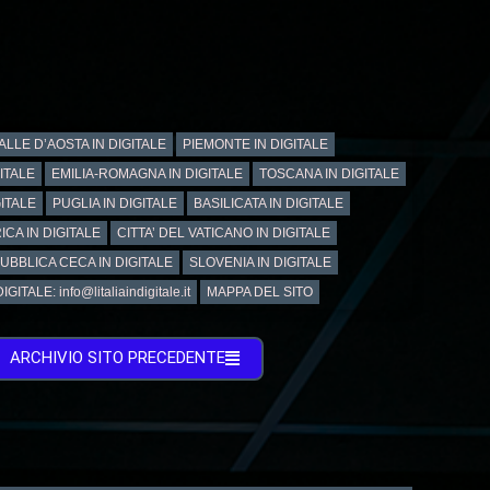
ALLE D’AOSTA IN DIGITALE
PIEMONTE IN DIGITALE
GITALE
EMILIA-ROMAGNA IN DIGITALE
TOSCANA IN DIGITALE
ITALE
PUGLIA IN DIGITALE
BASILICATA IN DIGITALE
ICA IN DIGITALE
CITTA’ DEL VATICANO IN DIGITALE
UBBLICA CECA IN DIGITALE
SLOVENIA IN DIGITALE
GITALE: info@litaliaindigitale.it
MAPPA DEL SITO
ARCHIVIO SITO PRECEDENTE