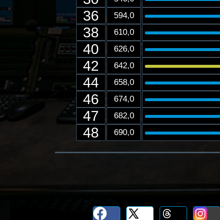
36
594,0
38
610,0
40
626,0
42
642,0
44
658,0
46
674,0
47
682,0
48
690,0