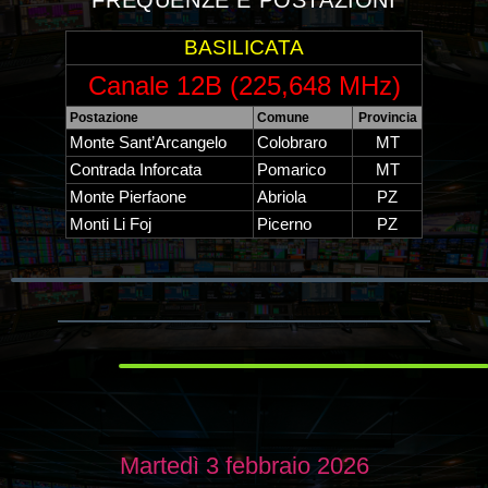
FREQUENZE E POSTAZIONI
BASILICATA
Canale 12B (225,648 MHz)
Postazione
Comune
Provincia
Monte Sant’Arcangelo
Colobraro
MT
Contrada Inforcata
Pomarico
MT
Monte Pierfaone
Abriola
PZ
Monti Li Foj
Picerno
PZ
Martedì 3 febbraio 2026