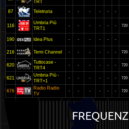
TRT
87
Teletruria
-
-
-
-
-
-
Umbria Più
116
-
-
-
-
-
-
720 
TRT1
190
Idea Plus
-
-
-
-
-
-
216
Terni Channel
-
-
-
-
-
-
720 
Tuttocase -
620
-
-
-
-
-
-
720 
TRT4
Umbria Più -
621
-
-
-
-
-
-
720 
TRT+1
Radio Radio
676
-
-
-
-
-
-
720 
TV
FREQUENZE