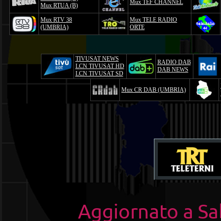
Mux TEF CHANNEL
Mux RTUA (B)
Mux RTV 38
Mux TELE RADIO
(UMBRIA)
ORTE
TIVUSAT NEWS
RADIO DAB
LCN TIVUSAT HD
DAB NEWS
LCN TIVUSAT SD
Mux CR DAB (UMBRIA)
Aggiornato a S