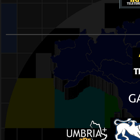
______________________
G