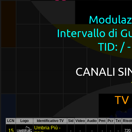
Modulaz
Intervallo di G
TID: /
CANALI SI
TV 
LCN
Logo
Identificativo TV
Sid
Video
Audio
Pmt
Pcr
Txt
Risol
Umbria Più -
15
-
-
-
-
-
-
720 