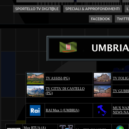
SPORTELLO TV DIGIT@LE
SPECIALI & APPROFONDIMENTI
L
FACEBOOK
TWITT
TV ASSISI (PG)
TV FOLIG
TV CITTA' DI CASTELLO
TV GUBBI
(PG)
MUX NAZ
RAI Mux 1 (UMBRIA)
NEWS NA
Mux RTUA (A)