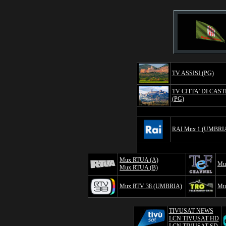
TV ASSISI (PG)
TV CITTA' DI CAS
(PG)
RAI Mux 1 (UMBRI
Mux RTUA (A)
Mu
Mux RTUA (B)
Mux RTV 38 (UMBRIA)
Mu
TIVUSAT NEWS
LCN TIVUSAT HD