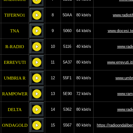
TIFERNO1
8
50AA
80 kbit/s
www.radioti
TNA
9
5060
64 kbit/s
www.diocesi.ter
R-RADIO
10
5116
40 kbit/s
www.radio
ERREVUTI
11
5A37
80 kbit/s
www.errevuti.it
UMBRIA R
12
55F1
80 kbit/s
www.umbri
RAMPOWER
13
5E90
72 kbit/s
www.ramp
DELTA
14
5362
80 kbit/s
www.radio
ONDAGOLD
15
5567
80 kbit/s
https://radioondaliber