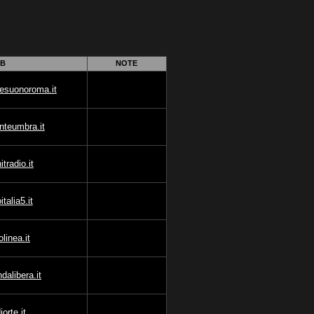
B
NOTE
esuonoroma.it
nteumbra.it
tradio.it
talia5.it
linea.it
dalibera.it
orte.it