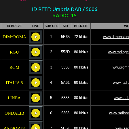
ID RETE: Umbria DAB
/ 5006
RADIO: 15
ID BREVE
LIVE
SUB CH.
SID
BIT-RATE
WE
DIM*ROMA
1
5E65
72 kbit/s
www.dimension
RGU
2
552D
80 kbit/s
www.radioge
RGM
3
5358
80 kbit/s
www.rgmhi
ITALIA 5
4
5A61
80 kbit/s
www.radioi
LINEA
5
5388
80 kbit/s
www.radio
ONDALIB
6
5363
80 kbit/s
www.radioon
RADIORTE
7
5E51
80 kbit/s
www.radi