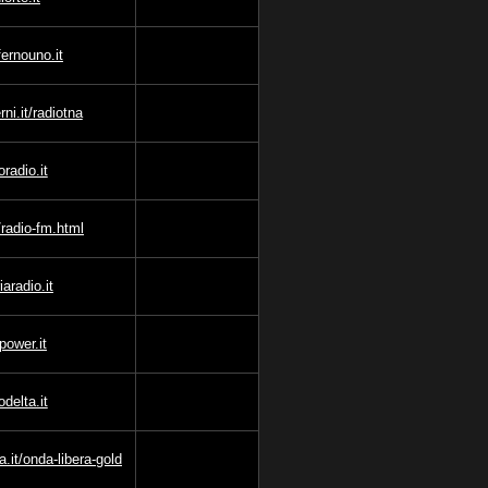
fernouno.it
ni.it/radiotna
radio.it
/radio-fm.html
aradio.it
ower.it
delta.it
a.it/onda-libera-gold