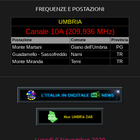
FREQUENZE E POSTAZIONI
UMBRIA
Canale 10A (209,936 MHz)
Postazione
Comune
Provincia
Monte Martani
Giano dell'Umbria
PG
Guadamello - Sassofreddo
Narni
TR
Monte Miranda
Terni
TR
_________________________________________________
Lunedì 9 Novembre 2020