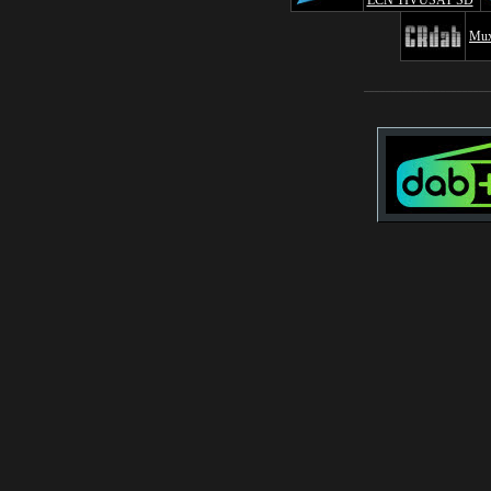
LCN TIVUSAT SD
Mu
_______________________