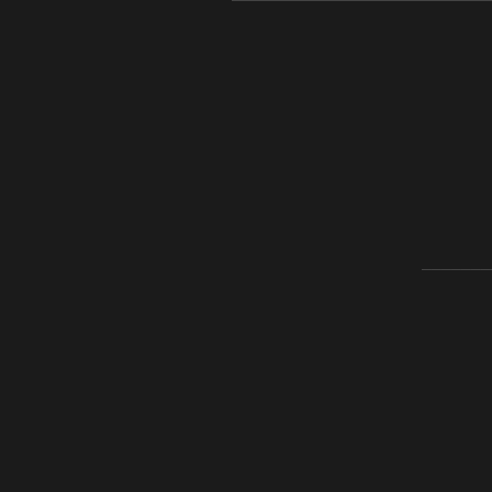
_______