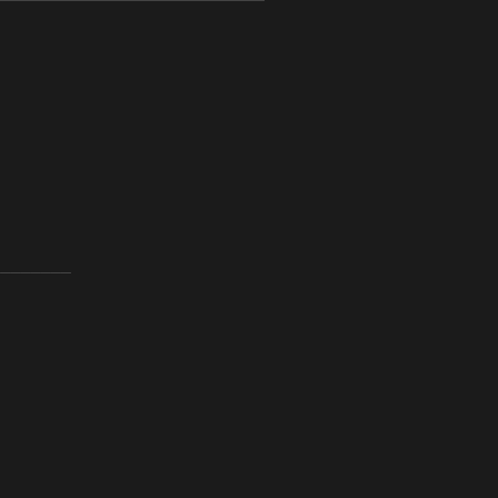
________