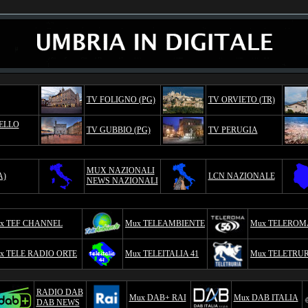
TV FOLIGNO (PG)
TV ORVIETO (TR)
TELLO
TV GUBBIO (PG)
TV PERUGIA
MUX NAZIONALI
A)
LCN NAZIONALE
NEWS NAZIONALI
x TEF CHANNEL
Mux TELEAMBIENTE
Mux TELEROMA
x TELE RADIO ORTE
Mux TELEITALIA 41
Mux TELETRUR
RADIO DAB
Mux DAB+ RAI
Mux DAB ITALIA
DAB NEWS