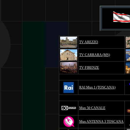
TV AREZZO
TV CARRARA (MS)
TV FIRENZE
RAI Mux 1 (TOSCANA)
Mux 50 CANALE
Mux ANTENNA 3 TOSCANA