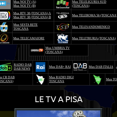
Mux NOI TV (A)
Mux TELELIGURIA SUD
Mux NOI TV (B)
(TOSCANA)
Mux RTV 38 (TOSCANA) A
Mux TELEROMA 56 (TOSCANA
Mux RTV 38 (TOSCANA) B
Mux SESTA RETE
Mux TELESANDOMENICO
TOSCANA
Mux TELECAMAIORE
Mux TELETRURIA (TOSCANA)
Mux UMBRIA TV
(TOSCANA)
RADIO DAB
Mux DAB+ RAI
Mux DAB ITALIA
DAB NEWS
x CR DAB
Mux RADIO DIGI
Mux T
OSCANA)
TOSCANA
LE TV A PISA