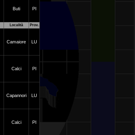
Buti
PI
Località
Prov.
Camaiore
LU
Calci
PI
Capannori
LU
Calci
PI