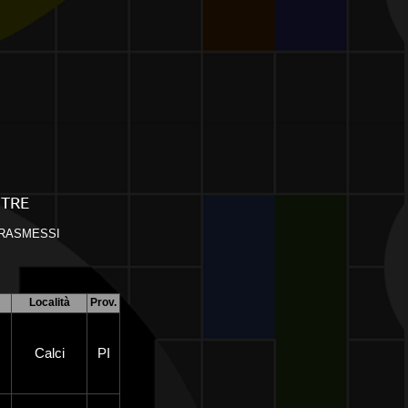
STRE
TRASMESSI
Località
Prov.
Calci
PI