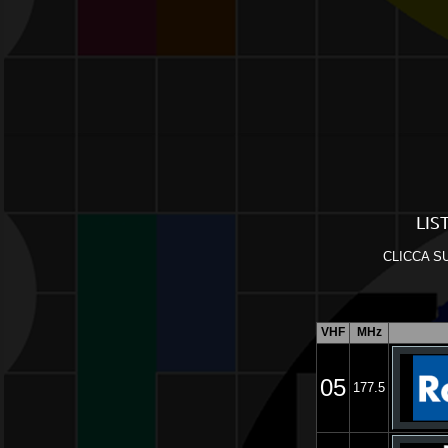
LIS
CLICCA S
VHF
MHz
05
177.5