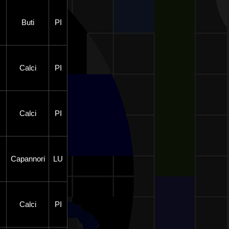
Buti
PI
Calci
PI
Calci
PI
Capannori
LU
Calci
PI