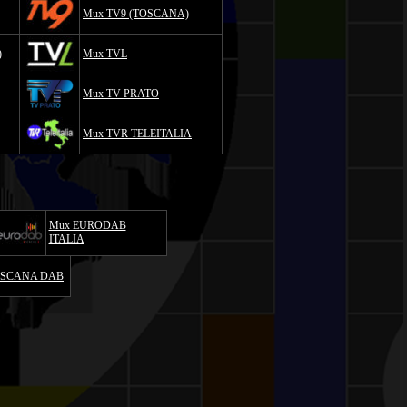
Mux TV9 (TOSCANA)
)
Mux TVL
Mux TV PRATO
Mux TVR TELEITALIA
Mux EURODAB
ITALIA
OSCANA DAB