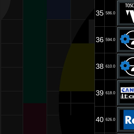
35
586.0
36
594.0
38
610.0
39
618.0
40
626.0