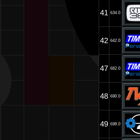
41
634.0
42
642.0
47
682.0
48
690.0
49
698.0