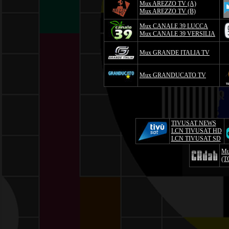
Mux AREZZO TV (A)
Mux AREZZO TV (B)
Mux CANALE 39 LUCCA
Mux CANALE 39 VERSILIA
Mux GRANDE ITALIA TV
Mux GRANDUCATO TV
TIVUSAT NEWS
LCN TIVUSAT HD
LCN TIVUSAT SD
Mu
(T