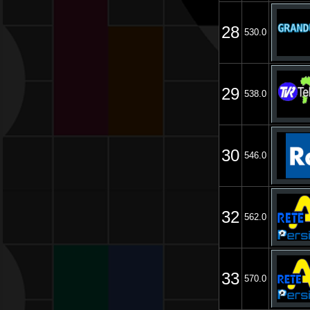
28
530.0
29
538.0
30
546.0
32
562.0
33
570.0