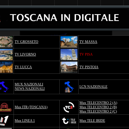
TV GROSSETO
TV MASSA
TV LIVORNO
TV PISA
TV LUCCA
TV PISTOIA
MUX NAZIONALI
LCN NAZIONALE
NEWS NAZIONALI
Mux TELECENTRO 2 (A)
Mux ITR (TOSCANA)
Mux TELECENTRO 2 (B)
Mux TELECENTRO 2 (C)
Mux LINEA 1
Mux TELE IRIDE