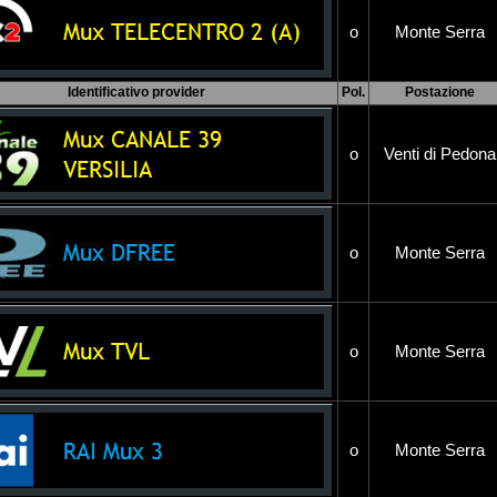
o
Monte Serra
Identificativo provider
Pol.
Postazione
o
Venti di Pedona
o
Monte Serra
o
Monte Serra
o
Monte Serra