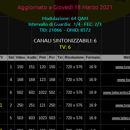
Aggiornato a
Giovedì 18 Marzo 2021
Modulazione: 64 QAM
Intervallo di Guardia: 1/4 - FEC: 2/3
TID: 21066 - ONID: 8572
CANALI SINTONIZZABILI: 6
TV: 6
TV
Sid
Video
Audio
Pmt
Pcr
Txt
Risoluzione
Formato
We
1
150
151
120
150
-
720 x 576
16:9
www.tvpra
4
168
169
123
168
-
720 x 576
16:9
www.tsd
6
502
602
1022
502
-
720 x 576
16:9
www.telecentro1
1
2
250
251
121
250
-
720 x 576
16:9
www.tvpr
5
503
603
1023
503
-
720 x 576
16:9
www.telece