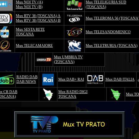
Mux NOI TV (A)
Mux TELELIGURIA SUD
Mux NOI TV (B)
(TOSCANA)
Mux RTV 38 (TOSCANA) A
Mux TELEROMA 56 (TOSCANA
Mux RTV 38 (TOSCANA) B
Mux SESTA RETE
Mux TELESANDOMENICO
TOSCANA
Mux TELECAMAIORE
Mux TELETRURIA (TOSCANA)
Mux UMBRIA TV
(TOSCANA)
RADIO DAB
Mux DAB+ RAI
Mux DAB ITALIA
DAB NEWS
x CR DAB
Mux RADIO DIGI
Mux T
OSCANA)
TOSCANA