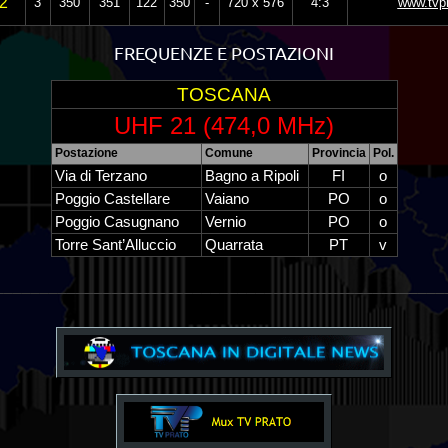
2
3
350
351
122
350
-
720 x 576
4:3
www.tvpr
FREQUENZE E POSTAZIONI
TOSCANA
UHF 21 (474,0 MHz)
Postazione
Comune
Provincia
Pol.
Via di Terzano
Bagno a Ripoli
FI
o
Poggio Castellare
Vaiano
PO
o
Poggio Casugnano
Vernio
PO
o
Torre Sant’Alluccio
Quarrata
PT
v
__________________________________________________