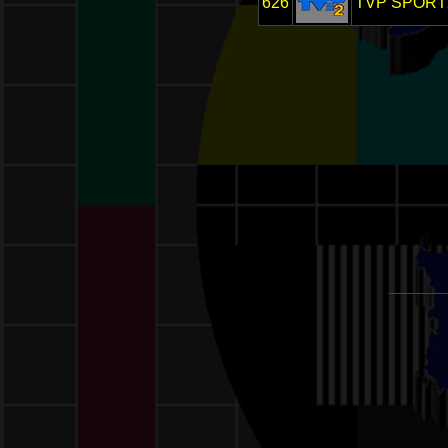
626
TVP SPORT
______