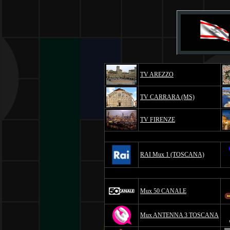
TV AREZZO
TV CARRARA (MS)
TV FIRENZE
RAI Mux 1 (TOSCANA)
Mux 50 CANALE
Mux ANTENNA 3 TOSCANA