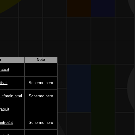
b
Note
to.it‎
tv.it
Schermo nero
.it/main.html
Schermo nero
ato.it
ntro2.it
Schermo nero