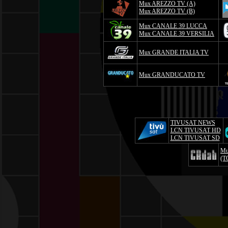
Mux AREZZO TV (A)
Mux AREZZO TV (B)
Mux CANALE 39 LUCCA
Mux CANALE 39 VERSILIA
Mux GRANDE ITALIA TV
Mux GRANDUCATO TV
TIVUSAT NEWS
LCN TIVUSAT HD
LCN TIVUSAT SD
Mu
(T