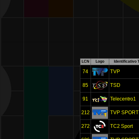
LCN
Logo
Identificativo 
74
TVP
85
TSD
91
Telecentro1
212
TVP SPORT
272
TC2 Sport