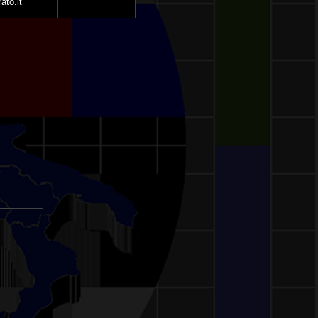
ato.it
_______