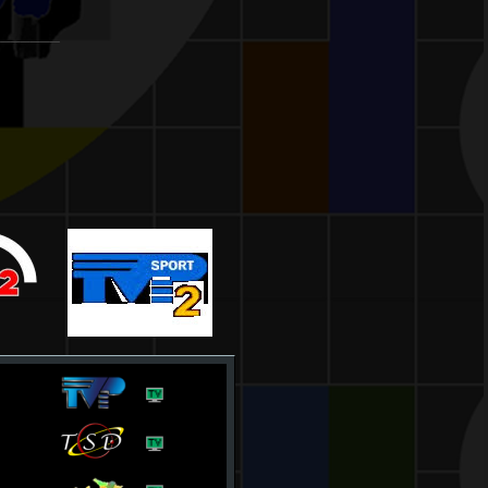
_______