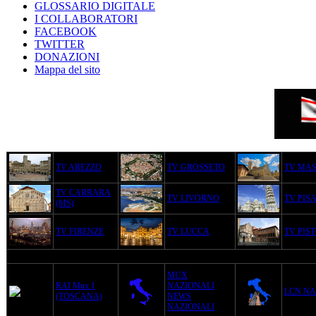
GLOSSARIO DIGITALE
I COLLABORATORI
FACEBOOK
TWITTER
DONAZIONI
Mappa del sito
TV AREZZO
TV GROSSETO
TV MA
TV CARRARA
TV LIVORNO
TV PIS
(MS)
TV FIRENZE
TV LUCCA
TV PIS
MUX
RAI Mux 1
NAZIONALI
LCN NA
(TOSCANA)
NEWS
NAZIONALI