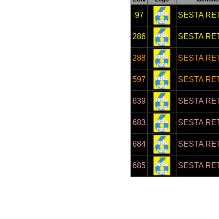
97
SESTA RE
286
SESTA RE
288
SESTA RET
597
SESTA RE
639
SESTA RE
683
SESTA RET
684
SESTA RE
685
SESTA RE