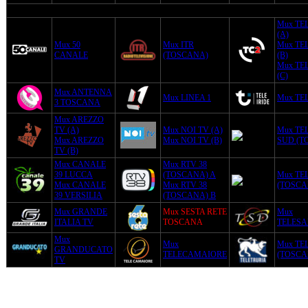
Mux TE
(A)
Mux 50
Mux ITR
Mux TE
CANALE
(TOSCANA)
(B)
Mux TE
(C)
Mux ANTENNA
Mux LINEA 1
Mux TEL
3 TOSCANA
Mux AREZZO
TV (A)
Mux NOI TV (A)
Mux TE
Mux AREZZO
Mux NOI TV (B)
SUD (T
TV (B)
Mux CANALE
Mux RTV 38
39 LUCCA
(TOSCANA) A
Mux TE
Mux CANALE
Mux RTV 38
(TOSCA
39 VERSILIA
(TOSCANA) B
Mux GRANDE
Mux SESTA RETE
Mux
ITALIA TV
TOSCANA
TELES
Mux
Mux
Mux TE
GRANDUCATO
TELECAMAIORE
(TOSCA
TV