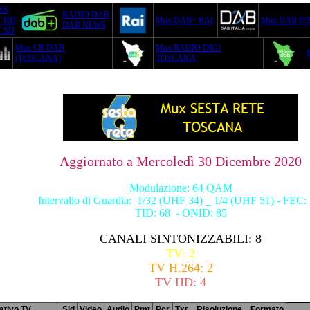
WS
RADIO DAB
T HD
Mux DAB+ RAI
Mux DAB IT
DAB NEWS
 SD
Mux CR DAB
Mux RADIO DIGI
(TOSCANA)
TOSCANA
Aggiornato a
Mercoledì 30
Dicembre
2020
Modulazione: 64 QAM
Intervallo di Guardia: 1/32 (UHF 34) _ 1/4 (UHF 51) - FEC: 
TID: 68 - ONID: 85
CANALI SINTONIZZABILI: 8
TV: 2
TV H.264: 2
TV HD: 4
cativo TV
Sid
Video
Audio
Pmt
Pcr
Txt
Risoluzione
Formato