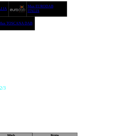
Mux EURODAB
ALIA
ITALIA
Mux TOSCANA DAB
2/3
Web
Note