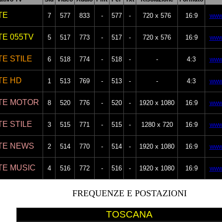
TE
7
577
833
-
577
-
720 x 576
16:9
www
TE 055TV
5
517
773
-
517
-
720 x 576
16:9
www
E STILE
6
518
774
-
518
-
-
4:3
www
TE HD
1
513
769
-
513
-
-
4:3
www
TE MOTOR
8
520
776
-
520
-
1920 x 1080
16:9
www
E STILE
3
515
771
-
515
-
1280 x 720
16:9
www
TE NEWS
2
514
770
-
514
-
1920 x 1080
16:9
www
TE MUSIC
4
516
772
-
516
-
1920 x 1080
16:9
www
FREQUENZE E POSTAZIONI
TOSCANA