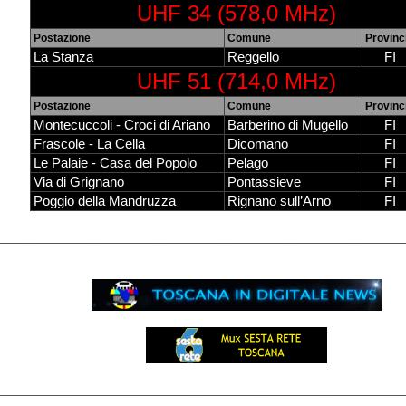
UHF 34 (578,0 MHz)
Postazione
Comune
Provinc
La Stanza
Reggello
FI
UHF 51 (714,0 MHz)
Postazione
Comune
Provinc
Montecuccoli - Croci di Ariano
Barberino di Mugello
FI
Frascole - La Cella
Dicomano
FI
Le Palaie - Casa del Popolo
Pelago
FI
Via di Grignano
Pontassieve
FI
Poggio della Mandruzza
Rignano sull’Arno
FI
__________________________________________________
_________________________________________________