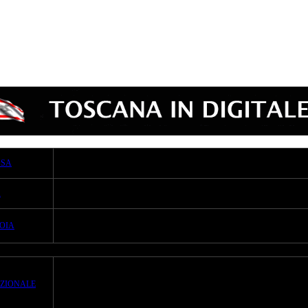
SSA
A
TOIA
ZIONALE