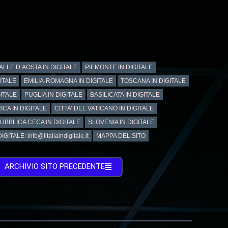
ALLE D’AOSTA IN DIGITALE
PIEMONTE IN DIGITALE
GITALE
EMILIA-ROMAGNA IN DIGITALE
TOSCANA IN DIGITALE
ITALE
PUGLIA IN DIGITALE
BASILICATA IN DIGITALE
ICA IN DIGITALE
CITTA’ DEL VATICANO IN DIGITALE
UBBLICA CECA IN DIGITALE
SLOVENIA IN DIGITALE
GITALE: info@litaliaindigitale.it
MAPPA DEL SITO
ARCHIVIO SITO PRECEDENTE