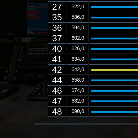
27
522,0
35
586,0
36
594,0
37
602,0
40
626,0
41
634,0
42
642,0
44
658,0
46
674,0
47
682,0
48
690,0