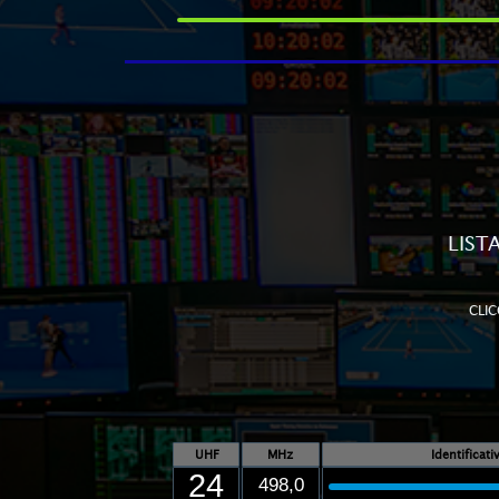
LIST
CLIC
UHF
MHz
Identificat
24
498,0