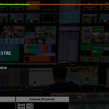
ESTRE
MESSI
Comune (Provincia)
Scicli (RG)
Scicli (RG)