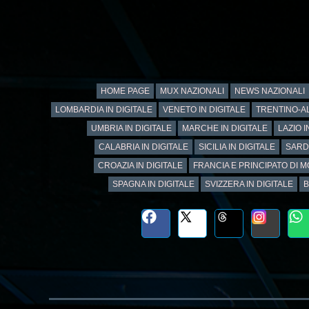
HOME PAGE
MUX NAZIONALI
NEWS NAZIONALI
LOMBARDIA IN DIGITALE
VENETO IN DIGITALE
TRENTINO-AL
UMBRIA IN DIGITALE
MARCHE IN DIGITALE
LAZIO I
CALABRIA IN DIGITALE
SICILIA IN DIGITALE
SARD
CROAZIA IN DIGITALE
FRANCIA E PRINCIPATO DI M
SPAGNA IN DIGITALE
SVIZZERA IN DIGITALE
B