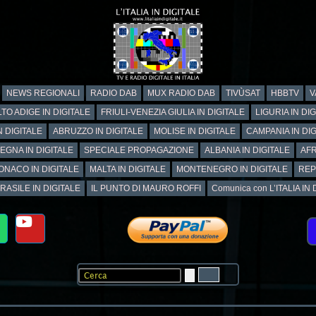
NEWS REGIONALI
RADIO DAB
MUX RADIO DAB
TIVÙSAT
HBBTV
V
TO ADIGE IN DIGITALE
FRIULI-VENEZIA GIULIA IN DIGITALE
LIGURIA IN DI
N DIGITALE
ABRUZZO IN DIGITALE
MOLISE IN DIGITALE
CAMPANIA IN DIG
EGNA IN DIGITALE
SPECIALE PROPAGAZIONE
ALBANIA IN DIGITALE
AFR
ONACO IN DIGITALE
MALTA IN DIGITALE
MONTENEGRO IN DIGITALE
REP
RASILE IN DIGITALE
IL PUNTO DI MAURO ROFFI
Comunica con L’ITALIA IN DI