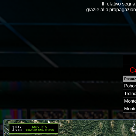
Il relativo segn
grazie alla propagazione 
C
Postaz
Pohor
Trdin
Monte
Monte