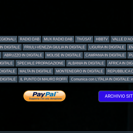
GIONALI
RADIO DAB
MUX RADIO DAB
TIVÙSAT
HBBTV
VALLE D’AO
IN DIGITALE
FRIULI-VENEZIA GIULIA IN DIGITALE
LIGURIA IN DIGITALE
EM
ABRUZZO IN DIGITALE
MOLISE IN DIGITALE
CAMPANIA IN DIGITALE
PU
IGITALE
SPECIALE PROPAGAZIONE
ALBANIA IN DIGITALE
AFRICA IN DIG
DIGITALE
MALTA IN DIGITALE
MONTENEGRO IN DIGITALE
REPUBBLICA C
 DIGITALE
IL PUNTO DI MAURO ROFFI
Comunica con L’ITALIA IN DIGITALE: info
ARCHIVIO SI