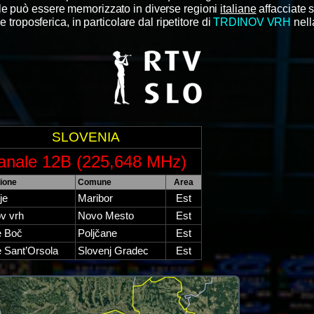
ale può essere memorizzato in diverse regioni
italiane
affacciate s
troposferica, in particolare dal ripetitore di
TRDINOV VRH
nell
SLOVENIA
anale 12B (225,648 MHz)
ione
Comune
Area
je
Maribor
Est
ov vrh
Novo Mesto
Est
 Boč
Poljčane
Est
 Sant’Orsola
Slovenj Gradec
Est