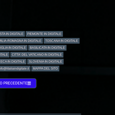
STA IN DIGITALE
PIEMONTE IN DIGITALE
ILIA-ROMAGNA IN DIGITALE
TOSCANA IN DIGITALE
GLIA IN DIGITALE
BASILICATA IN DIGITALE
ITALE
CITTA’ DEL VATICANO IN DIGITALE
ECA IN DIGITALE
SLOVENIA IN DIGITALE
@litaliaindigitale.it
MAPPA DEL SITO
TO PRECEDENTE