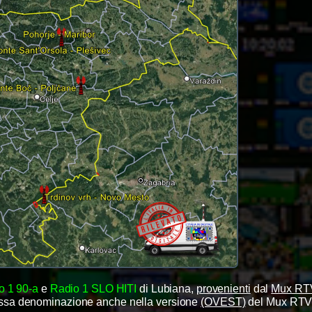
o 1 90-a
e
Radio 1 SLO HITI
di Lubiana,
provenienti
dal
Mux RT
tessa denominazione anche nella versione
(OVEST)
del Mux RT