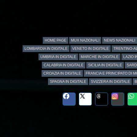
HOME PAGE
MUX NAZIONALI
NEWS NAZIONALI
LOMBARDIA IN DIGITALE
VENETO IN DIGITALE
TRENTINO-AL
UMBRIA IN DIGITALE
MARCHE IN DIGITALE
LAZIO I
CALABRIA IN DIGITALE
SICILIA IN DIGITALE
SARD
CROAZIA IN DIGITALE
FRANCIA E PRINCIPATO DI M
SPAGNA IN DIGITALE
SVIZZERA IN DIGITALE
B