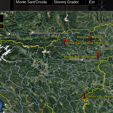
Monte Sant’Orsola
Slovenj Gradec
Est