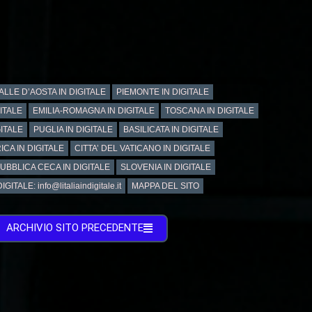
ALLE D’AOSTA IN DIGITALE
PIEMONTE IN DIGITALE
GITALE
EMILIA-ROMAGNA IN DIGITALE
TOSCANA IN DIGITALE
ITALE
PUGLIA IN DIGITALE
BASILICATA IN DIGITALE
ICA IN DIGITALE
CITTA’ DEL VATICANO IN DIGITALE
UBBLICA CECA IN DIGITALE
SLOVENIA IN DIGITALE
GITALE: info@litaliaindigitale.it
MAPPA DEL SITO
ARCHIVIO SITO PRECEDENTE