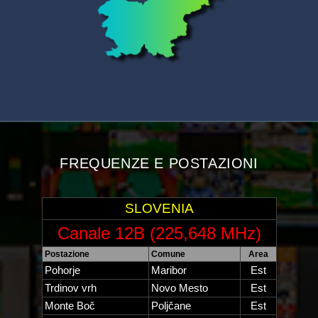
FREQUENZE E POSTAZIONI
SLOVENIA
Canale 12B (225,648 MHz)
Postazione
Comune
Area
Pohorje
Maribor
Est
Trdinov vrh
Novo Mesto
Est
Monte Boč
Poljčane
Est