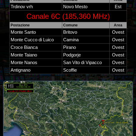
Trdinov vrh
Novo Mesto
Est
Canale 6C (185,360 MHz)
Postazione
Comune
Area
Monte Santo
Britovo
Ovest
Monte Cucco di Luico
Camina
Ovest
Croce Bianca
Pirano
Ovest
Monte Taiano
Podgorje
Ovest
Monte Nanos
San Vito di Vipacco
Ovest
Antignano
Scoffie
Ovest