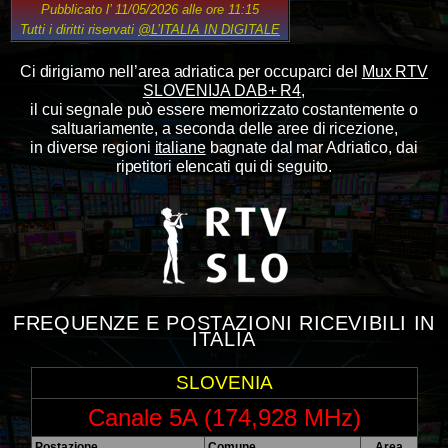
Pubblicato l’ 11/05/2026 alle ore 11:15
Tutti i diritti riservati
@L’ITALIA IN DIGITALE
Ci dirigiamo nell’area adriatica per occuparci del
Mux RTV
SLOVENIJA DAB+ R4
,
il cui segnale può essere memorizzato costantemente o
saltuariamente, a seconda delle aree di ricezione,
in diverse regioni
italiane
bagnate dal mar Adriatico, dai
ripetitori elencati qui di seguito.
FREQUENZE E POSTAZIONI RICEVIBILI IN
ITALIA
SLOVENIA
Canale 5A (174,928 MHz)
Postazione
Comune
Area