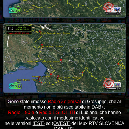
Sono state rimosse
Radio Zeleni val
di Grosuplje, che al
momento non è più ascoltabile in DAB+,
Radio 1 90-a
e
Radio 1 SLO HITI
di Lubiana, che hanno
traslocato con il medesimo identificativo
nelle versioni
(EST)
ed
(OVEST)
del Mux RTV SLOVENIJA
DAB+ R2,