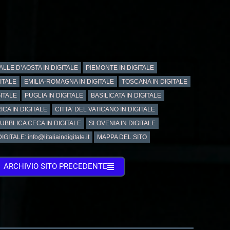
ALLE D’AOSTA IN DIGITALE
PIEMONTE IN DIGITALE
GITALE
EMILIA-ROMAGNA IN DIGITALE
TOSCANA IN DIGITALE
ITALE
PUGLIA IN DIGITALE
BASILICATA IN DIGITALE
ICA IN DIGITALE
CITTA’ DEL VATICANO IN DIGITALE
UBBLICA CECA IN DIGITALE
SLOVENIA IN DIGITALE
GITALE: info@litaliaindigitale.it
MAPPA DEL SITO
ARCHIVIO SITO PRECEDENTE