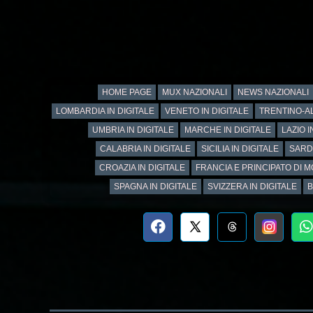
HOME PAGE
MUX NAZIONALI
NEWS NAZIONALI
LOMBARDIA IN DIGITALE
VENETO IN DIGITALE
TRENTINO-AL
UMBRIA IN DIGITALE
MARCHE IN DIGITALE
LAZIO I
CALABRIA IN DIGITALE
SICILIA IN DIGITALE
SARD
CROAZIA IN DIGITALE
FRANCIA E PRINCIPATO DI M
SPAGNA IN DIGITALE
SVIZZERA IN DIGITALE
B