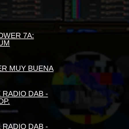
TOWER 7A:
IUM
PER MUY BUENA
 RADIO DAB -
OP.
 RADIO DAB -