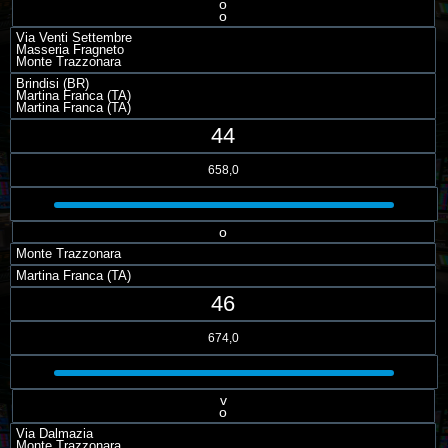
o
o
Via Venti Settembre
Masseria Fragneto
Monte Trazzonara
Brindisi (BR)
Martina Franca (TA)
Martina Franca (TA)
44
658,0
o
Monte Trazzonara
Martina Franca (TA)
46
674,0
v
o
Via Dalmazia
Monte Trazzonara