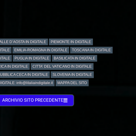
ALLE D’AOSTA IN DIGITALE
PIEMONTE IN DIGITALE
GITALE
EMILIA-ROMAGNA IN DIGITALE
TOSCANA IN DIGITALE
ITALE
PUGLIA IN DIGITALE
BASILICATA IN DIGITALE
ICA IN DIGITALE
CITTA’ DEL VATICANO IN DIGITALE
UBBLICA CECA IN DIGITALE
SLOVENIA IN DIGITALE
GITALE: info@litaliaindigitale.it
MAPPA DEL SITO
ARCHIVIO SITO PRECEDENTE