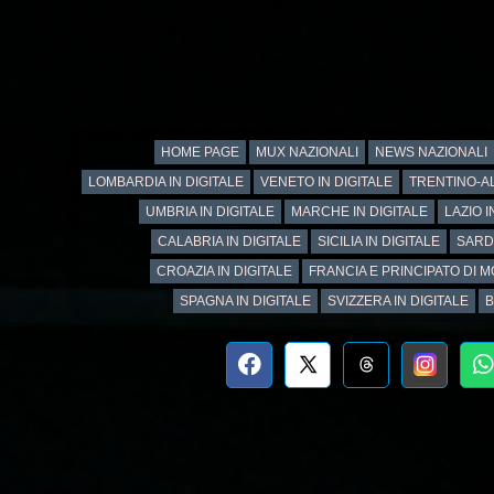
HOME PAGE
MUX NAZIONALI
NEWS NAZIONALI
LOMBARDIA IN DIGITALE
VENETO IN DIGITALE
TRENTINO-AL
UMBRIA IN DIGITALE
MARCHE IN DIGITALE
LAZIO I
CALABRIA IN DIGITALE
SICILIA IN DIGITALE
SARD
CROAZIA IN DIGITALE
FRANCIA E PRINCIPATO DI M
SPAGNA IN DIGITALE
SVIZZERA IN DIGITALE
B