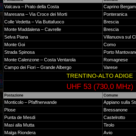
Valcava – Prato della Costa
Caprino Berga
Maresana – Via Croce dei Morti
Ponteranica
Colle Vedetta – Via Buttafuoco
Brescia
Monte Maddalena – Cavrelle
Brescia
Selva Piana
Villanuova sul Cl
Monte Goi
Como
Strada Spinosa
Porto Mantovan
Monte Calenzone – Costa Ventarola
Romagnese
Campo dei Fiori – Grande Albergo
Varese
TRENTINO-ALTO ADIGE
UHF 53 (730,0 MHz)
Postazione
Comune
Monticolo – Pfaffnerwande
Appiano sulla St
Plose
Bressanone
Punta de Mesdi
Castelrotto
Masi alla Mutta
Tirolo
Malga Riondera
Avio