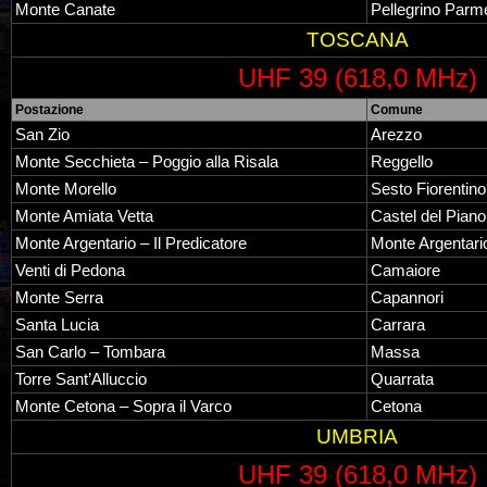
Monte Canate
Pellegrino Par
TOSCANA
UHF 39 (618,0 MHz)
Postazione
Comune
San Zio
Arezzo
Monte Secchieta – Poggio alla Risala
Reggello
Monte Morello
Sesto Fiorentino
Monte Amiata Vetta
Castel del Piano
Monte Argentario – Il Predicatore
Monte Argentari
Venti di Pedona
Camaiore
Monte Serra
Capannori
Santa Lucia
Carrara
San Carlo – Tombara
Massa
Torre Sant’Alluccio
Quarrata
Monte Cetona – Sopra il Varco
Cetona
UMBRIA
UHF 39 (618,0 MHz)