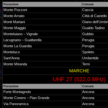
Postazione
Comune
Monte Pozzoni
Cascia
Monte Arnato
Città di Castello
Monti Martani
Giano dell’Umbr
Monte Maggio
Gualdo Tadino
Monteluiano – Vignale
Gubbio
Lacugnano – Gualtarella
Perugia
Monte La Guardia
Perugia
Monteluco
Spoleto
Sant’Anna
Umbertide
Monte Miranda
Terni
MARCHE
UHF 27 (522,0 MHz)
Postazione
Comune
Forte Montagnolo
Ancona
Monte Conero – Pian Grande
Ancona
Via Panoramica
Ancona