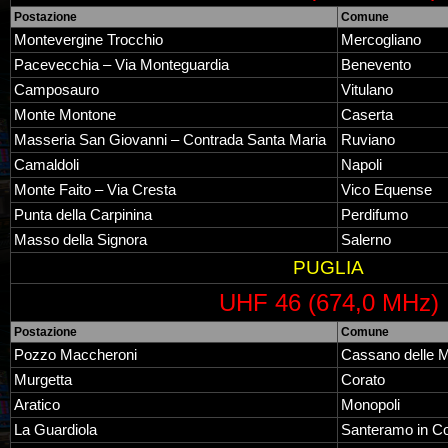
Postazione
Comune
Montevergine Trocchio
Mercogliano
Pacevecchia – Via Monteguardia
Benevento
Camposauro
Vitulano
Monte Montone
Caserta
Masseria San Giovanni – Contrada Santa Maria
Ruviano
Camaldoli
Napoli
Monte Faito – Via Cresta
Vico Equense
Punta della Carpinina
Perdifumo
Masso della Signora
Salerno
PUGLIA
UHF 46 (674,0 MHz)
Postazione
Comune
Pozzo Maccheroni
Cassano delle 
Murgetta
Corato
Aratico
Monopoli
La Guardiola
Santeramo in Co