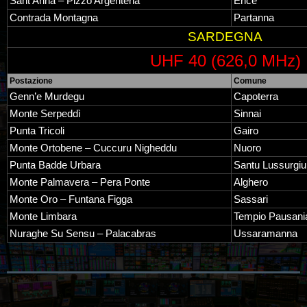
Sant’Anna – Pizzo Argenteria
Erice
Contrada Montagna
Partanna
SARDEGNA
UHF 40 (626,0 MHz)
Postazione
Comune
Genn’e Murdegu
Capoterra
Monte Serpeddì
Sinnai
Punta Tricoli
Gairo
Monte Ortobene – Cuccuru Nigheddu
Nuoro
Punta Badde Urbara
Santu Lussurgiu
Monte Palmavera – Pera Ponte
Alghero
Monte Oro – Funtana Figga
Sassari
Monte Limbara
Tempio Pausani
Nuraghe Su Sensu – Palacabras
Ussaramanna