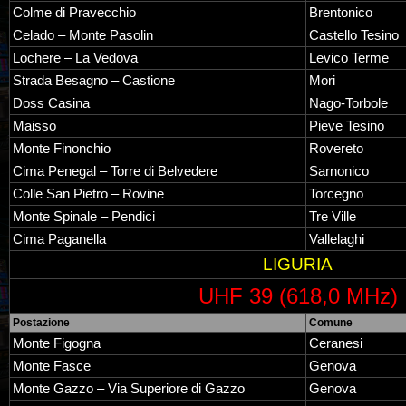
Colme di Pravecchio
Brentonico
Celado – Monte Pasolin
Castello Tesino
Lochere – La Vedova
Levico Terme
Strada Besagno – Castione
Mori
Doss Casina
Nago-Torbole
Maisso
Pieve Tesino
Monte Finonchio
Rovereto
Cima Penegal – Torre di Belvedere
Sarnonico
Colle San Pietro – Rovine
Torcegno
Monte Spinale – Pendici
Tre Ville
Cima Paganella
Vallelaghi
LIGURIA
UHF 39 (618,0 MHz)
Postazione
Comune
Monte Figogna
Ceranesi
Monte Fasce
Genova
Monte Gazzo – Via Superiore di Gazzo
Genova