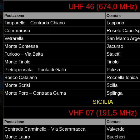
UHF 46 (674,0 MHz)
Postazione
Comune
Timparello – Contrada Chiano
Lappano
Commaroso
Roseto Capo Sp
Vetrarella
San Marco Arge
Monte Contessa
Jacurso
Furioso – Via Baita
Stalettì
Monte Tiriolo
Tiriolo
Pietrapennata – Punta di Gallo
Palizzi
Bosco Catalano
Roccella Ionica
Monte Scrisi
Scilla
Monte Poro – Contrada Gurna
Spilinga
SICILIA
VHF 07 (191,5 MHz)
Postazione
Comune
Contrada Carminello – Via Scammacca
Valverde
Monte Lauro
Buccheri