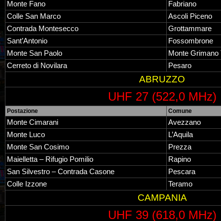
Monte Fano
Fabriano
Colle San Marco
Ascoli Piceno
Contrada Montesecco
Grottammare
Sant’Antonio
Fossombrone
Monte San Paolo
Monte Grimano
Cerreto di Novilara
Pesaro
ABRUZZO
UHF 27 (522,0 MHz)
Postazione
Comune
Monte Cimarani
Avezzano
Monte Luco
L’Aquila
Monte San Cosimo
Prezza
Maielletta – Rifugio Pomilio
Rapino
San Silvestro – Contrada Casone
Pescara
Colle Izzone
Teramo
CAMPANIA
UHF 39 (618,0 MHz)