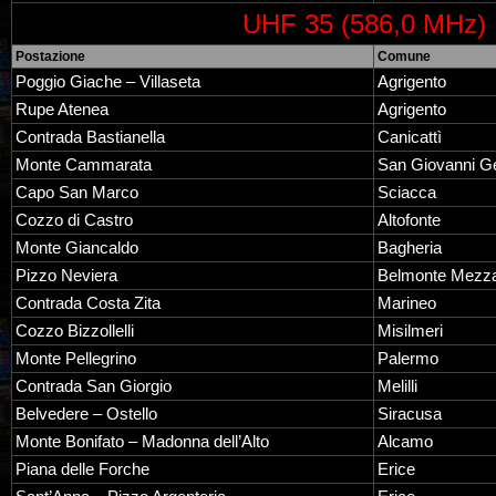
UHF 35 (586,0 MHz)
Postazione
Comune
Poggio Giache – Villaseta
Agrigento
Rupe Atenea
Agrigento
Contrada Bastianella
Canicattì
Monte Cammarata
San Giovanni G
Capo San Marco
Sciacca
Cozzo di Castro
Altofonte
Monte Giancaldo
Bagheria
Pizzo Neviera
Belmonte Mezz
Contrada Costa Zita
Marineo
Cozzo Bizzollelli
Misilmeri
Monte Pellegrino
Palermo
Contrada San Giorgio
Melilli
Belvedere – Ostello
Siracusa
Monte Bonifato – Madonna dell’Alto
Alcamo
Piana delle Forche
Erice