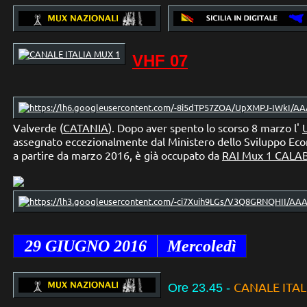
VHF 07
Valverde (
CATANIA
). Dopo aver spento lo scorso 8 marzo
l'
assegnato eccezionalmente dal Ministero dello Sviluppo Ec
a partire da marzo 2016, è già occupato da
RAI Mux 1 CALA
29 GIUGNO
2016
Mercoledì
CANALE ITAL
Ore 23.45
-