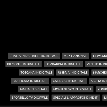
L'ITALIA IN DIGITALE - HOME PAGE
MUX NAZIONALI
NEWS MU
PIEMONTE IN DIGITALE
LOMBARDIA IN DIGITALE
VENETO IN DI
TOSCANA IN DIGITALE
UMBRIA IN DIGITALE
MARCHE I
BASILICATA IN DIGITALE
CALABRIA IN DIGITALE
SICILIA IN
MALTA IN DIGITALE
MONTENEGRO IN DIGITALE
REPUB
SPORTELLO TV DIGIT@LE
SPECIALI & APPROFONDIMENTI
LI