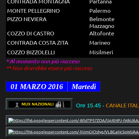
CONTRADA MONTAGNA
Partanna
MONTE PELLEGRINO
Palermo
PIZZO NEVIERA
Belmonte
Mazzagno
COZZO DI CASTRO
Altofonte
CONTRADA COSTA ZITA
Marineo
COZZO BIZZOLELLI
Misilmeri
* Al momento non più riacceso
** Non dovrebbe essere più riacceso
01
MARZO 2016
Martedì
CANALE ITAL
Ore 15.45
-