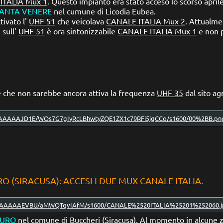
ITALIA Mux 1
. Questo impianto era stato acceso lo scorso april
ANTA VENERE
nel cumune di Licodia Eubea.
tivato l'
UHF 51
che veicolava
CANALE ITALIA Mux 2
. Attualme
, sull'
UHF 51
è ora sintonizzabile
CANALE ITALIA Mux 1
e non p
e che non sarebbe ancora attiva la frequenza
UHF 35
dal sito ag
 (SIRACUSA): ACCESI I DUE MUX CANALE ITALIA.
AURO
nel comune di Buccheri (Siracusa). Al momento in alcune z