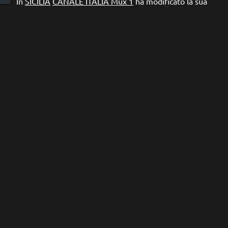
In
SICILIA
CANALE ITALIA Mux 1
ha modificato la sua