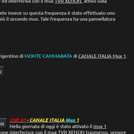
e ed interferiva con il mux
TVR XENON
, attivo sulla
nte invece su questa frequenza è stato effettuato uno
iù il secondo mux. Tale frequenza ha una pannellatura
rigentino di
MONTE CAMMARATA
di
CANALE ITALIA Mux 1
.
VHF 07
-
CANALE ITALIA
Mux
1
Nella giornata di oggi è stato attivato il
mux 1
one interferisce con il mux
TVR XENON
trasmesso, sempre