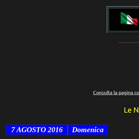
___________
Consulta la pagina co
Le N
7
AGOSTO
2016
Domenica