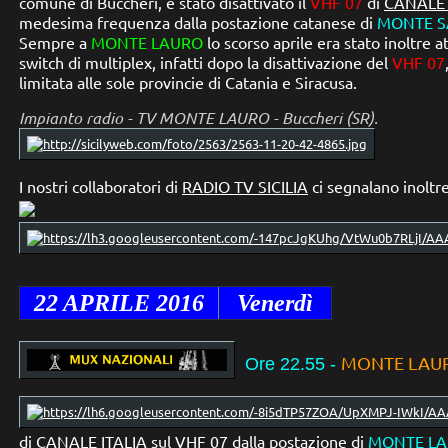
comune di Buccheri, è stato disattivato il
VHF 07
di
CANALE 
medesima frequenza dalla postazione catanese di
MONTE S
Sempre a
MONTE LAURO
lo scorso aprile era stato inoltre at
switch di multiplex, infatti dopo la disattivazione del
VHF 07
limitata alle sole provincie di Catania e Siracusa.
Impianto radio - TV MONTE LAURO - Buccheri (SR).
I nostri collaboratori di
RADIO TV SICILIA
ci segnalano inoltr
22 APRILE
2016
Venerdì
MONTE LAURO
Ore 22.55
-
di
CANALE ITALIA
sul
VHF 07
dalla postazione di
MONTE L