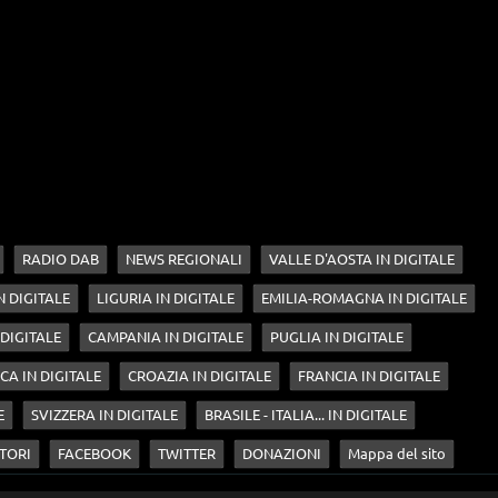
RADIO DAB
NEWS REGIONALI
VALLE D'AOSTA IN DIGITALE
N DIGITALE
LIGURIA IN DIGITALE
EMILIA-ROMAGNA IN DIGITALE
 DIGITALE
CAMPANIA IN DIGITALE
PUGLIA IN DIGITALE
CA IN DIGITALE
CROAZIA IN DIGITALE
FRANCIA IN DIGITALE
E
SVIZZERA IN DIGITALE
BRASILE - ITALIA... IN DIGITALE
TORI
FACEBOOK
TWITTER
DONAZIONI
Mappa del sito