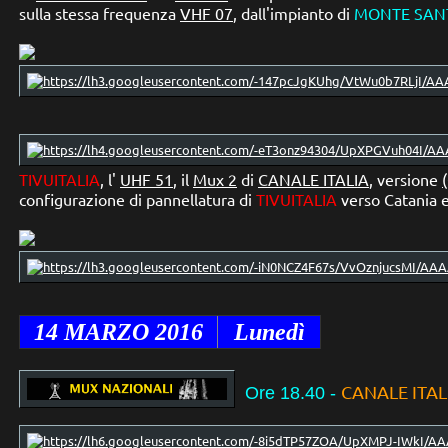
sulla stessa frequenza
VHF 07
, dall'impianto di
MONTE SAN
TIVUITALIA
, l'
UHF 51
, il
Mux 2
di
CANALE ITALIA
, versione
configurazione di pannellatura di
TIVUITALIA
verso Catania e
14
MARZO 2016
Lunedì
CANALE ITAL
Ore 18.40
-