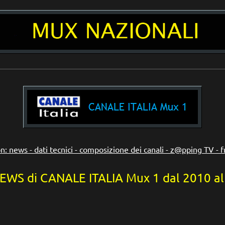
__________________________________________________________________________
n: news - dati tecnici - composizione dei canali - z@pping TV - 
EWS di CANALE ITALIA Mux 1 dal 2010 a