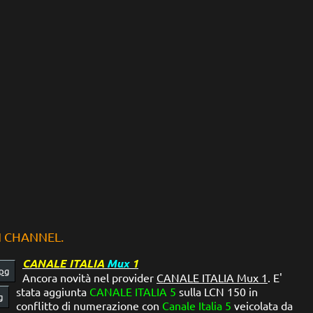
N CHANNEL.
CANALE ITALIA
Mux
1
Ancora novità nel provider
CANALE ITALIA Mux 1
.
E'
stata aggiunta
CANALE ITALIA 5
sulla LCN 150 in
conflitto di numerazione con
Canale Italia 5
veicolata da