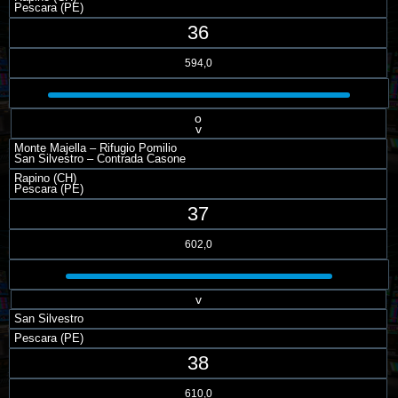
Pescara (PE)
36
594,0
o
v
Monte Majella – Rifugio Pomilio
San Silvestro – Contrada Casone
Rapino (CH)
Pescara (PE)
37
602,0
v
San Silvestro
Pescara (PE)
38
610,0