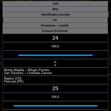
UHF
MHz
Identificativo provider
Pol.
Postazione – Località
Comune (Provincia)
24
498,0
o
v
Monte Majella – Rifugio Pomilio
San Silvestro – Contrada Casone
Rapino (CH)
Pescara (PE)
25
506,0