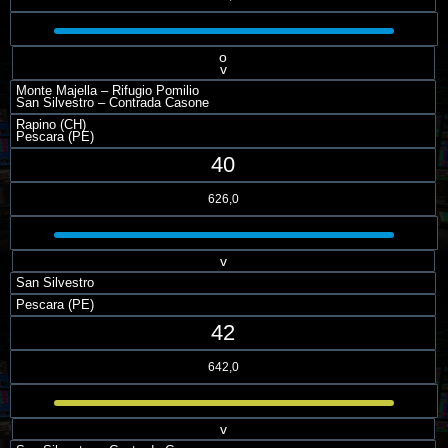
o
v
Monte Majella – Rifugio Pomilio
San Silvestro – Contrada Casone
Rapino (CH)
Pescara (PE)
40
626,0
v
San Silvestro
Pescara (PE)
42
642,0
v