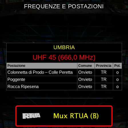
FREQUENZE E POSTAZIONI
UMBRIA
UHF 45 (666,0 MHz)
Postazione
Comune
Provincia
Pol.
Colonnetta di Prodo – Colle Peretta
Orvieto
TR
o
Poggente
Orvieto
TR
o
Rocca Ripesena
Orvieto
TR
o