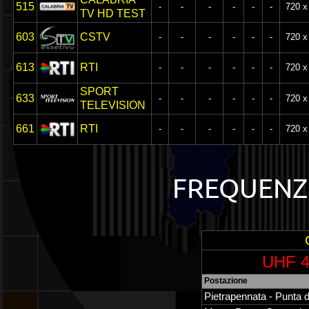
515
-
-
-
-
-
-
720 x
TV HD TEST
603
CSTV
-
-
-
-
-
-
720 x
613
RTI
-
-
-
-
-
-
720 x
SPORT
633
-
-
-
-
-
-
720 x
TELEVISION
661
RTI
-
-
-
-
-
-
720 x
FREQUENZE
UHF 4
Postazione
Pietrapennata - Punta d