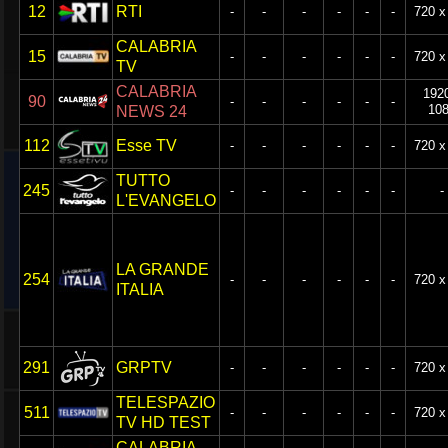
12
RTI
-
-
-
-
-
-
720 x
CALABRIA
15
-
-
-
-
-
-
720 x
TV
CALABRIA
192
90
-
-
-
-
-
-
10
NEWS 24
112
Esse TV
-
-
-
-
-
-
720 x
TUTTO
245
-
-
-
-
-
-
-
L'EVANGELO
LA GRANDE
254
-
-
-
-
-
-
720 x
ITALIA
291
GRPTV
-
-
-
-
-
-
720 x
TELESPAZIO
511
-
-
-
-
-
-
720 x
TV HD TEST
CALABRIA