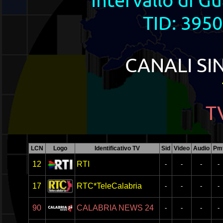
TID: 3950
CANALI SI
T
LCN
Logo
Identificativo TV
Sid
Video
Audio
Pm
12
RTI
-
-
-
-
17
RTC*TeleCalabria
-
-
-
-
90
CALABRIA NEWS 24
-
-
-
-