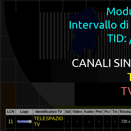
Modu
Intervallo di
TID: 
CANALI SIN
T
LCN
Logo
Identificativo TV
Sid
Video
Audio
Pmt
Pcr
Txt
Risolu
TELESPAZIO
11
-
-
-
-
-
-
720 x
TV