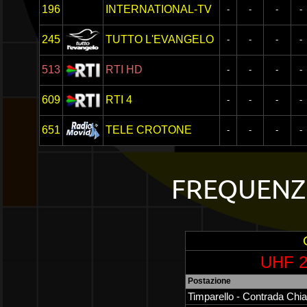
196
INTERNATIONAL-TV
-
-
-
-
245
TUTTO L'EVANGELO
-
-
-
-
513
RTI HD
-
-
-
-
609
RTI 4
-
-
-
-
651
TELE CROTONE
-
-
-
-
FREQUENZE
UHF 2
Postazione
Timparello - Contrada Chi