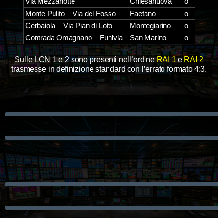
Via Mezzanotte
Chiesanuova
o
Monte Pulito – Via del Fosso
Faetano
o
Cerbaiola – Via Pian di Loto
Montegiarino
o
Contrada Omagnano – Funivia
San Marino
o
Sulle LCN 1 e 2 sono presenti nell’ordine
RAI 1
e
RAI 2
trasmesse in definizione standard con l’errato formato 4:3.