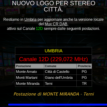
NUOVO LOGO PER STEREO
CITTÀ.
Restiamo in
Umbria
per aggiornare anche la versione locale
del
Mux CR DAB
,
attivo sul Canale
12D
sempre dalle seguenti postazioni.
UMBRIA
Canale 12D (229,072 MHz)
Postazione
Comune
Provincia
Monte Arnato
Città di Castello
PG
Monti Martani
Giano dell’Umbria
PG
Monte Miranda
Terni
TR
Postazione di MONTE MIRANDA - Terni