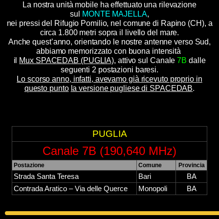
La nostra unità mobile ha effettuato una rilevazione
sul
MONTE MAJELLA
,
nei pressi del Rifugio Pomilio, nel comune di Rapino (CH), a
circa 1.800 metri sopra il livello del mare.
Anche quest’anno, orientando le nostre antenne verso Sud,
abbiamo memorizzato con buona intensità
il
Mux SPACEDAB (PUGLIA)
,
attivo sul Canale
7B
dalle
seguenti 2 postazioni
baresi
.
Lo scorso anno, infatti, avevamo già ricevuto proprio in
questo punto
la versione pugliese di SPACEDAB
.
PUGLIA
Canale 7B (190,640 MHz)
Postazione
Comune
Provincia
Strada Santa Teresa
Bari
BA
Contrada Aratico – Via delle Querce
Monopoli
BA