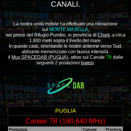
CANALI.
La nostra unità mobile ha effettuato una rilevazione
sul
MONTE MAJELLA
,
nei pressi del Rifugio Pomilio, in provincia di
Chieti
, a circa
1.800 metri sopra il livello del mare.
In questo caso, orientando le nostre antenne verso Sud,
abbiamo memorizzato con buona intensità
il
Mux SPACEDAB (PUGLIA)
,
attivo sul Canale
7B
dalle
seguenti 2 postazioni
baresi
.
PUGLIA
Canale 7B (190,640 MHz)
Postazione
Comune
Provincia