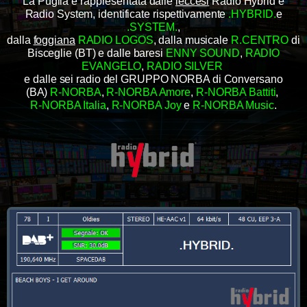
La Puglia è rappresentata dalle
leccesi
Radio Hybrid e
Radio System, identificate rispettivamente
.HYBRID.
e
.SYSTEM.
,
dalla
foggiana
RADIO LOGOS
, dalla musicale
R.CENTRO
di
Bisceglie (BT) e dalle baresi
ENNY SOUND
,
RADIO
EVANGELO
,
RADIO SILVER
e dalle sei radio del GRUPPO NORBA di Conversano
(BA)
R-NORBA
,
R-NORBA Amore
,
R-NORBA Battiti
,
R-NORBA Italia
,
R-NORBA Joy
e
R-NORBA Music
.