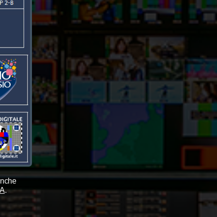
anche
IA
.