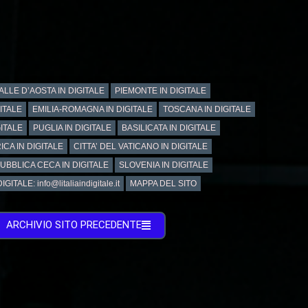
ALLE D’AOSTA IN DIGITALE
PIEMONTE IN DIGITALE
GITALE
EMILIA-ROMAGNA IN DIGITALE
TOSCANA IN DIGITALE
ITALE
PUGLIA IN DIGITALE
BASILICATA IN DIGITALE
ICA IN DIGITALE
CITTA’ DEL VATICANO IN DIGITALE
UBBLICA CECA IN DIGITALE
SLOVENIA IN DIGITALE
GITALE: info@litaliaindigitale.it
MAPPA DEL SITO
ARCHIVIO SITO PRECEDENTE