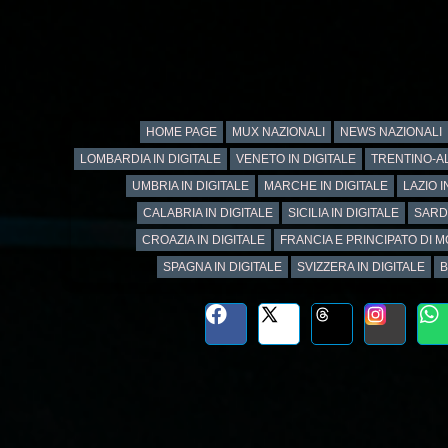
HOME PAGE
MUX NAZIONALI
NEWS NAZIONALI
LOMBARDIA IN DIGITALE
VENETO IN DIGITALE
TRENTINO-AL
UMBRIA IN DIGITALE
MARCHE IN DIGITALE
LAZIO I
CALABRIA IN DIGITALE
SICILIA IN DIGITALE
SARD
CROAZIA IN DIGITALE
FRANCIA E PRINCIPATO DI M
SPAGNA IN DIGITALE
SVIZZERA IN DIGITALE
B