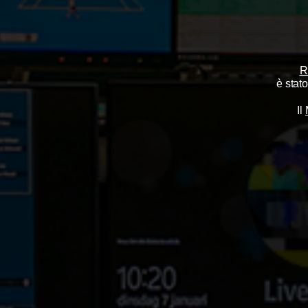
R
è stat
Il