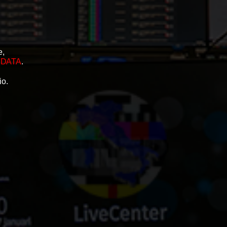
re,
o
DATA
.
io.