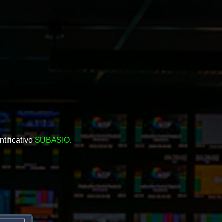
tificativo
SUBASIO
.